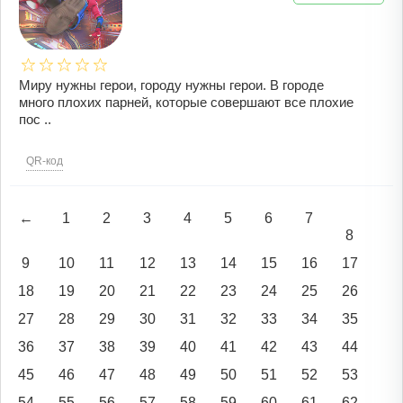
Миру нужны герои, городу нужны герои. В городе
много плохих парней, которые совершают все плохие
пос ..
QR-код
←
1
2
3
4
5
6
7
8
9
10
11
12
13
14
15
16
17
18
19
20
21
22
23
24
25
26
27
28
29
30
31
32
33
34
35
36
37
38
39
40
41
42
43
44
45
46
47
48
49
50
51
52
53
54
55
56
57
58
59
60
61
62