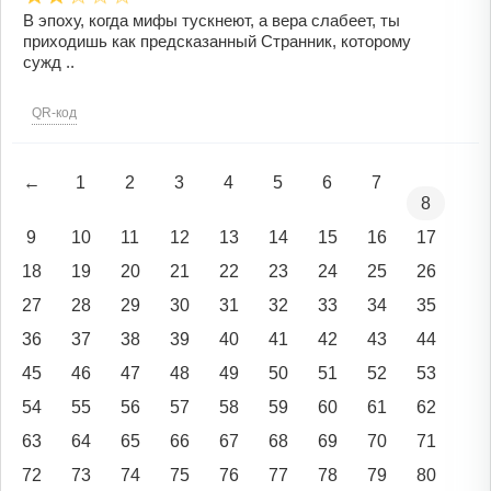
В эпоху, когда мифы тускнеют, а вера слабеет, ты
приходишь как предсказанный Странник, которому
сужд ..
QR-код
←
1
2
3
4
5
6
7
8
9
10
11
12
13
14
15
16
17
18
19
20
21
22
23
24
25
26
27
28
29
30
31
32
33
34
35
36
37
38
39
40
41
42
43
44
45
46
47
48
49
50
51
52
53
54
55
56
57
58
59
60
61
62
63
64
65
66
67
68
69
70
71
72
73
74
75
76
77
78
79
80