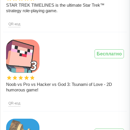
STAR TREK TIMELINES is the ultimate Star Trek™
strategy role-playing game.
QR-код
Бесплатно
Noob vs Pro vs Hacker vs God 3: Tsunami of Love - 2D
humorous game!
QR-код