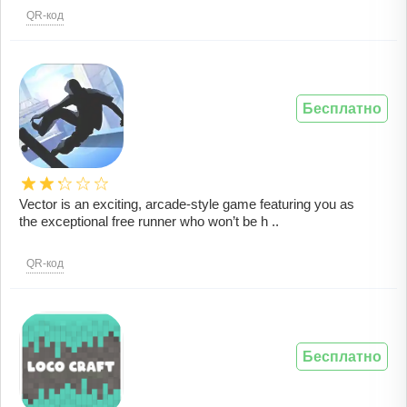
QR-код
Бесплатно
Vector is an exciting, arcade-style game featuring you as
the exceptional free runner who won’t be h ..
QR-код
Бесплатно