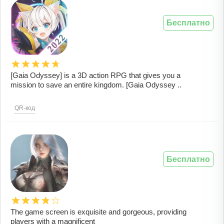
Бесплатно
[Gaia Odyssey] is a 3D action RPG that gives you a
mission to save an entire kingdom. [Gaia Odyssey ..
QR-код
Бесплатно
The game screen is exquisite and gorgeous, providing
players with a magnificent