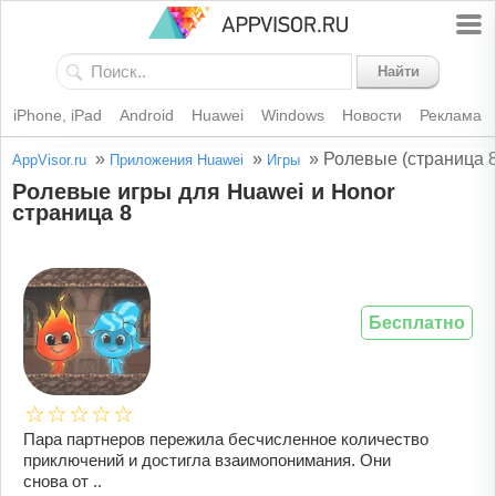
Найти
iPhone, iPad
Android
Huawei
Windows
Новости
Реклама
»
»
»
Ролевые (страница 8
AppVisor.ru
Приложения Huawei
Игры
Ролевые игры для Huawei и Honor
страница 8
Бесплатно
Пара партнеров пережила бесчисленное количество
приключений и достигла взаимопонимания. Они
снова от ..