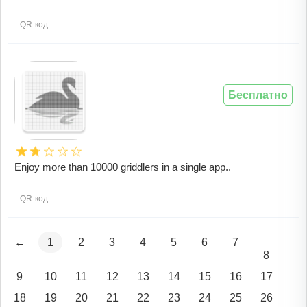
QR-код
Бесплатно
Enjoy more than 10000 griddlers in a single app..
QR-код
←
1
2
3
4
5
6
7
8
9
10
11
12
13
14
15
16
17
18
19
20
21
22
23
24
25
26