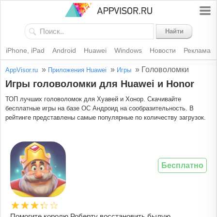
Найти
iPhone, iPad
Android
Huawei
Windows
Новости
Реклама
»
»
»
Головоломки
AppVisor.ru
Приложения Huawei
Игры
Игры головоломки для Huawei и Honor
ТОП лучших головоломок для Хуавей и Хонор. Скачивайте
бесплатные игры на базе ОС Андроид на сообразительность. В
рейтинге представлены самые популярные по количеству загрузок.
Бесплатно
Помогите королю Роберту восстановить былую