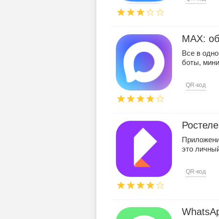
MAX: об
Все в одно
боты, мини
QR-код
Ростеле
Приложени
это личны
QR-код
WhatsA