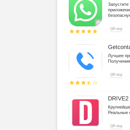
Запустите
приложени
безопасную
QR-код
Getcont
Лучшее пр
Получения
QR-код
DRIVE2
Крупнейше
Реальные 
QR-код