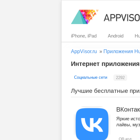
iPhone, iPad
Android
Hu
AppVisor.ru
»
Приложения H
Интернет приложения
Социальные сети
2292
Лучшие бесплатные при
ВКонтак
Яркие ист
лайвы, муз
QR-код