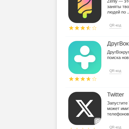
Zenly — эт
заняты тв
людей по .
QR-код
ДругВок
ДругВокру
поиска нов
QR-код
Twitter
Запустите 
может ими
телефонов 
QR-код