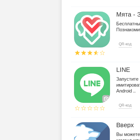
Мята - 
Бесплатные
Познакоми
QR-код
LINE
Запустите 
имитирова
Android ..
QR-код
Вверх
Вы можете: