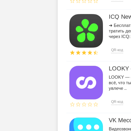
ICQ Ne
➜ Бесплат
тратить де
через ICQ: 
QR-код
LOOKY 
LOOKY — с
всё, что т
увлече ..
QR-код
VK Месс
Видеозвон