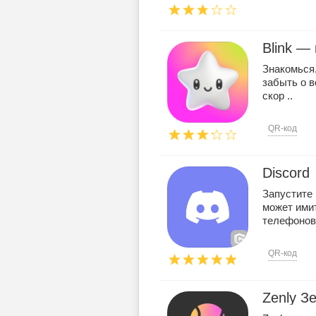
Blink —
Знакомься,
забыть о в
скор ..
QR-код
Discord
Запустите 
может ими
телефонов 
QR-код
Zenly З