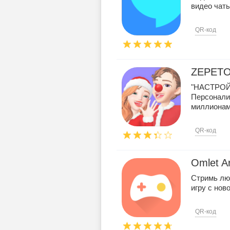
видео чат
QR-код
ZEPET
"НАСТРО
Персонали
миллионами
QR-код
Omlet A
Стримь лю
игру с нов
QR-код