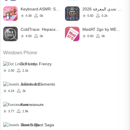
Keyboard ASMR: Speed Escape
عقول القمة – تحدي المعرفة 2026
4.38
0k
0.00
0.2k
ColdTrace: Нераскрытое Дело
MedAT 2go by MEDBREAKER
4.00
0k
0.00
0k
Windows Phone
Dot Links Frenzy
2.00
2.1k
Jewels & Elements
4.24
2k
Киноманьяк
3.77
1.9k
Jewels Blast Saga