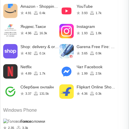
Amazon - Shopping made easy
YouTube
4.91
0.4k
3.93
1.7k
Яндекс.Такси
Instagram
4.96
16.3k
1.93
1.8k
Shop: delivery & order tracker
Garena Free Fire: World Series
4.92
0.1k
3.65
0.9k
Netflix
Чат Facebook
4.89
1.7k
1.99
2.5k
Сбербанк онлайн
Flipkart Online Shopping App
3.37
131.5k
4.36
0.3k
Windows Phone
Головоломки
2.35
3.3k