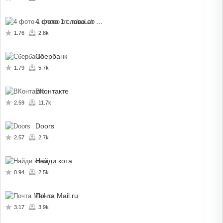
4 фото 1 слово от imbaLab
1.76
2.8k
Сбербанк
1.79
5.7k
ВКонтакте
2.59
11.7k
Doors
2.57
2.7k
Найди кота
0.94
2.5k
Почта Mail.ru
3.17
3.9k