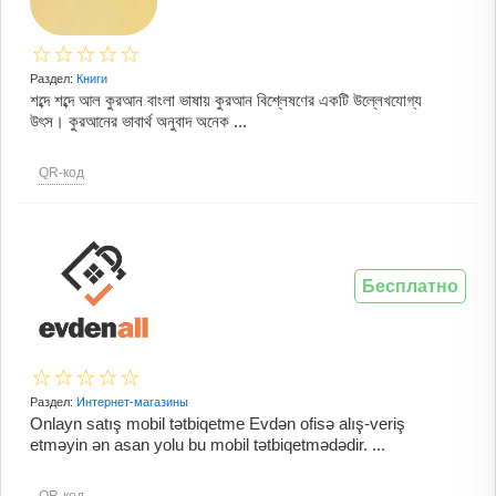
Раздел:
Книги
শব্দে শব্দে আল কুরআন বাংলা ভাষায় কুরআন বিশ্লেষণের একটি উল্লেখযোগ্য
উৎস। কুরআনের ভাবার্থ অনুবাদ অনেক ...
QR-код
Бесплатно
Раздел:
Интернет-магазины
Onlayn satış mobil tətbiqetme Evdən ofisə alış-veriş
etməyin ən asan yolu bu mobil tətbiqetmədədir. ...