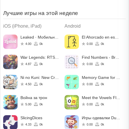
Лучшие игры на этой неделе
iOS (iPhone, iPad)
Android
Leaked · Мобильный детектив
El Ahorcado en español
4.00
0k
0.00
0k
War Legends: RTS стратегия PvP
Find Numbers - Brain Challenge
4.87
0k
0.00
0k
Ni no Kuni: New Cross Worlds
Memory Game for Preschool Kids
4.50
0k
0.00
0k
Война за трон
Meet the Vowels Flashcards
5.00
0k
0.00
0k
SlicingDices
Игры одевалки DuDu
4.33
0k
0.00
0k