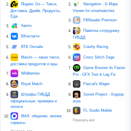
Яндекс Go — Такси,
Navigation - G Maps
Доставка, Драйв, Продукты,
Viewer for smartwatches
Еда
FBReader Premium
Авито
Памятка сотруднику
ВКонтакте
ГИБДД
ВТБ Онлайн
Crashy Racing
Maxim — заказ такси,
Cross Stitch Saga
доставка продуктов и еды
Game Booster 4x Faster
Wildberries
Pro - GFX Tool & Lag Fix
Royal Match
Pascal's Wager
Штрафы ГИБДД
Soviet Project - Хоррор
официальные: проверка и
игра
оплата
FL Studio Mobile
MAX: общение, звонки,
Показать все
сервисы