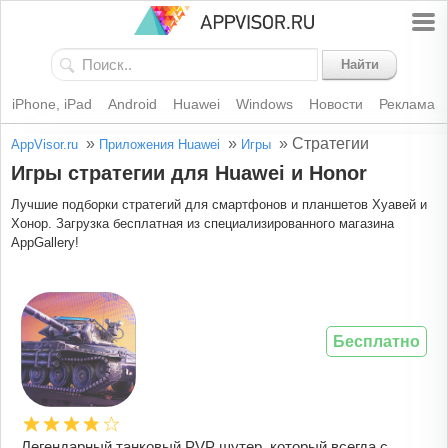
Найти
iPhone, iPad
Android
Huawei
Windows
Новости
Реклама
»
»
»
Стратегии
AppVisor.ru
Приложения Huawei
Игры
Игры стратегии для Huawei и Honor
Лучшие подборки стратегий для смартфонов и планшетов Хуавей и
Хонор. Загрузка бесплатная из специализированного магазина
AppGallery!
Бесплатно
Легендарный танковый PVP шутер, который всегда с