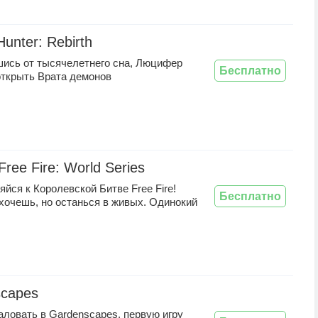
unter: Rebirth
ись от тысячелетнего сна, Люцифер
Бесплатно
открыть Врата демонов
ree Fire: World Series
йся к Королевской Битве Free Fire!
Бесплатно
хочешь, но останься в живых. Одинокий
capes
ловать в Gardenscapes, первую игру