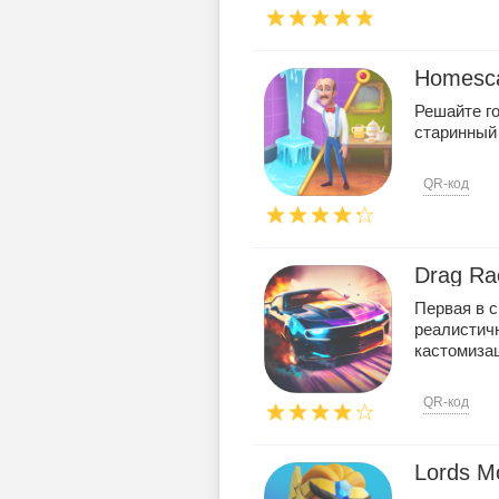
Homesc
Решайте г
старинный
QR-код
Drag Ra
Первая в с
реалистич
кастомизац
QR-код
Lords Mo