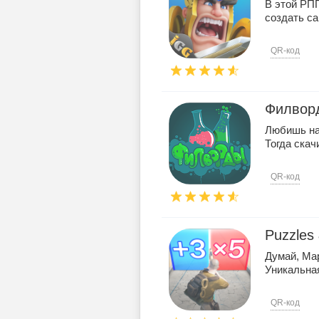
В этой РПГ
создать с
QR-код
Филвор
Любишь на
Тогда ска
QR-код
Puzzles 
Думай, Ма
Уникальна
QR-код