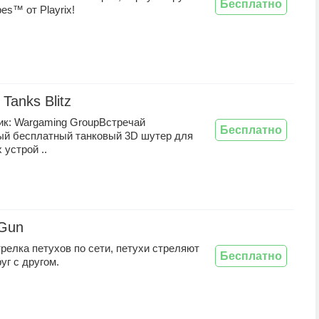
Бесплатно
es™ от Playrix!
 Tanks Blitz
ик: Wargaming GroupВстречай
Бесплатно
ый бесплатный танковый 3D шутер для
устрой ..
nGun
релка петухов по сети, петухи стреляют
Бесплатно
уг с другом.