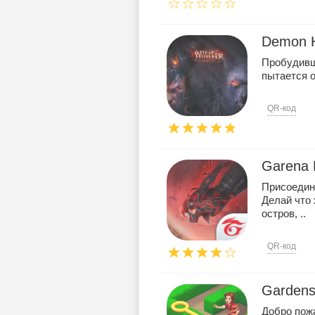
Demon H
Пробудивш
пытается 
QR-код
Garena F
Присоединя
Делай что 
остров, ..
QR-код
Gardens
Добро пожа