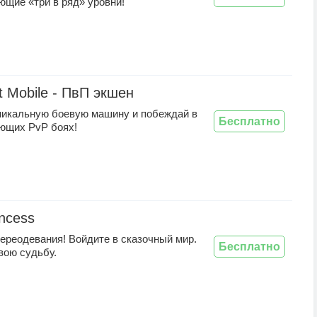
ющие «три в ряд» уровни!
t Mobile - ПвП экшен
никальную боевую машину и побеждай в
Бесплатно
ющих PvP боях!
incess
переодевания! Войдите в сказочный мир.
Бесплатно
вою судьбу.