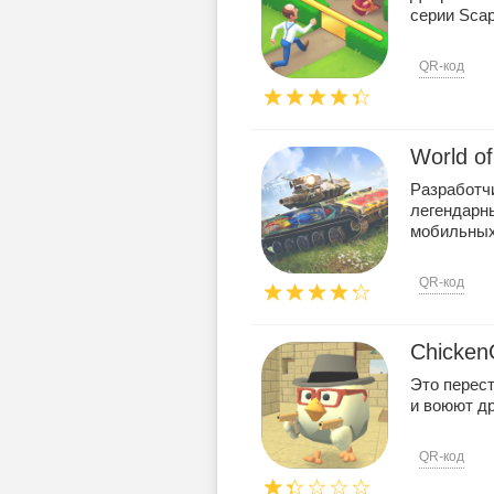
серии Scap
QR-код
World of
Разработч
легендарн
мобильных 
QR-код
Chicke
Это перест
и воюют др
QR-код