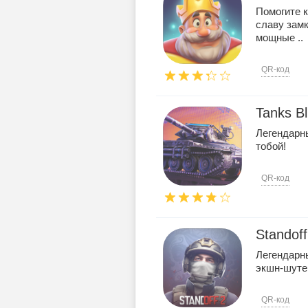
Помогите 
славу замк
мощные ..
QR-код
Tanks B
Легендарн
тобой!
QR-код
Standoff
Легендарны
экшн-шутер
QR-код