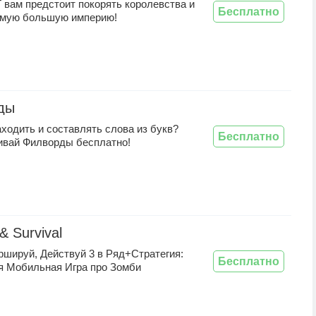
 вам предстоит покорять королевства и
Бесплатно
амую большую империю!
ды
ходить и составлять слова из букв?
Бесплатно
чивай Филворды бесплатно!
& Survival
ршируй, Действуй 3 в Ряд+Стратегия:
Бесплатно
я Мобильная Игра про Зомби