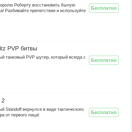
королю Роберту восстановить былую
Бесплатно
а! Разбивайте препятствия и используйте
litz PVP битвы
ый танковый PVP шутер, который всегда с
Бесплатно
 2
й Standoff вернулся в виде тактического
Бесплатно
а от первого лица!