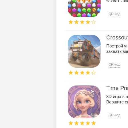
захватыва
QR-код
Crossou
Построй у
захватыва
QR-код
Time Pr
3D игра в 
Вершите с
QR-код