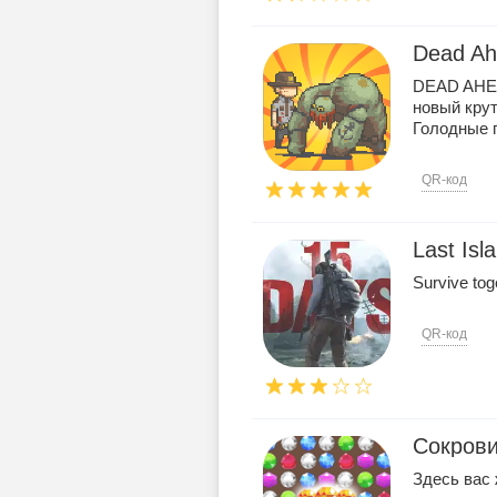
Dead Ah
DEAD AHE
новый крут
Голодные п
QR-код
Last Isl
Survive tog
QR-код
Сокрови
Здесь вас