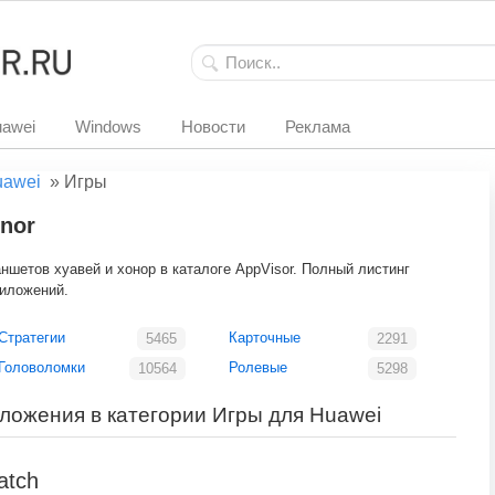
awei
Windows
Новости
Реклама
uawei
»
Игры
nor
шетов хуавей и хонор в каталоге AppVisor. Полный листинг
риложений.
Стратегии
Карточные
5465
2291
Головоломки
Ролевые
10564
5298
ложения в категории Игры для Huawei
atch