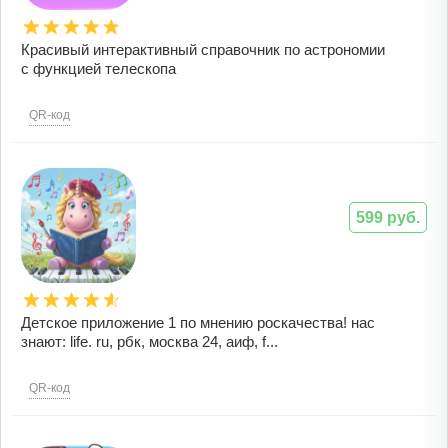
Красивый интерактивный справочник по астрономии
с функцией телескопа
QR-код
599 руб.
Детское приложение 1 по мнению роскачества! нас
знают: life. ru, рбк, москва 24, аиф, f...
QR-код