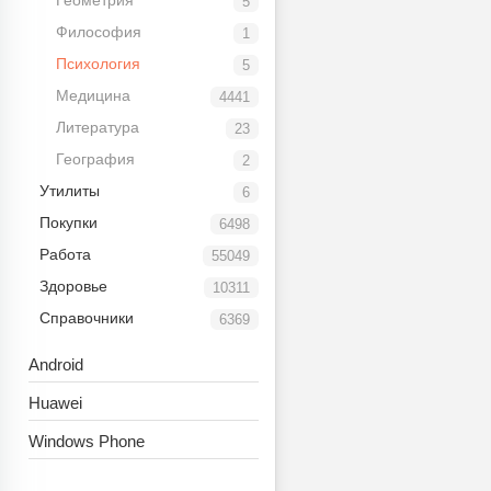
Геометрия
5
Философия
1
Психология
5
Медицина
4441
Литература
23
География
2
Утилиты
6
Покупки
6498
Работа
55049
Здоровье
10311
Справочники
6369
книги
Android
Huawei
Windows Phone