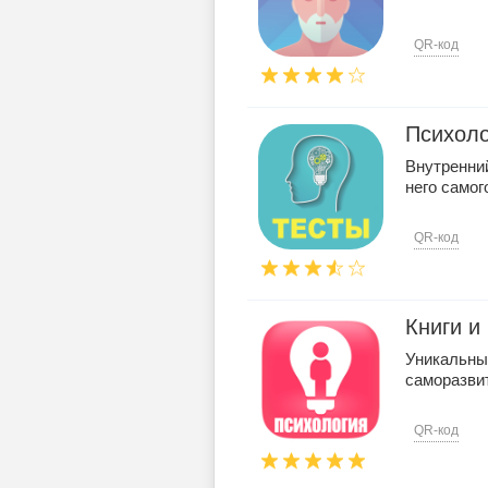
QR-код
Психоло
Внутренни
него самого
QR-код
Книги и
Уникальный
саморазвит
QR-код