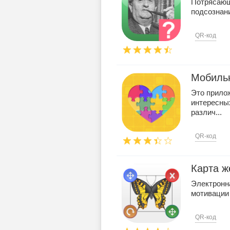
Потрясающи
подсознани
QR-код
Мобильн
Это прило
интересны
различ...
QR-код
Карта ж
Электронн
мотивации
QR-код