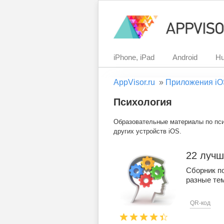
iPhone, iPad
Android
Hu
AppVisor.ru
»
Приложения iO
Психология
Образовательные материалы по псих
других устройств iOS.
22 лучш
Сборник п
разные те
QR-код