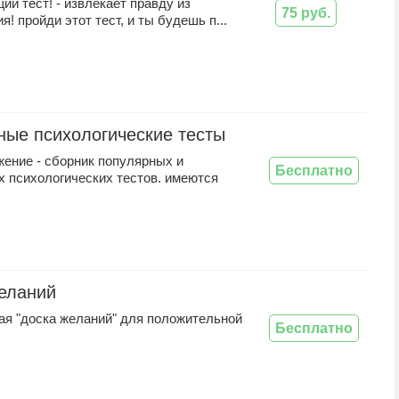
й тест! - извлекает правду из
75 руб.
я! пройди этот тест, и ты будешь п...
ые психологические тесты
жение - сборник популярных и
Бесплатно
х психологических тестов. имеются
еланий
ая "доска желаний" для положительной
Бесплатно