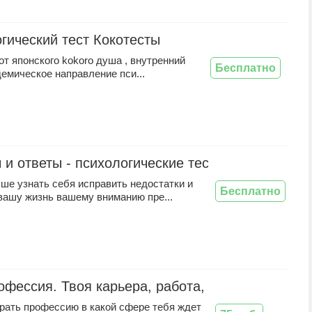
гический тест Кокотесты
от японского kokoro душа , внутренний
Бесплатно
емическое направление пси...
 и ответы - психологические тесты для соврем
ше узнать себя исправить недостатки и
Бесплатно
вашу жизнь вашему вниманию пре...
офессия. Твоя карьера, работа, образование? О
рать профессию в какой сфере тебя ждет