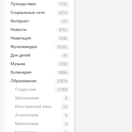
Путешествия
7731
Социальные сети
6213
Интернет
115
Новости
8781
Навигация
3336
Мультимедиа
31161
Для детей
40
Музыка
7192
Кулинария
8996
Образование
21874
Студентам
17358
Школьникам
8
Иностранный язык
23
Астрономия
бовь и секс, а так же про характер и здоровье.
5
Математика
3