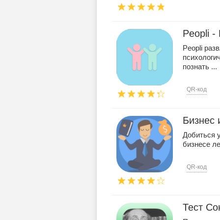
Peopli 
Peopli раз
психологи
познать ...
QR-код
Бизнес 
Добиться 
бизнесе ле
QR-код
Тест Со