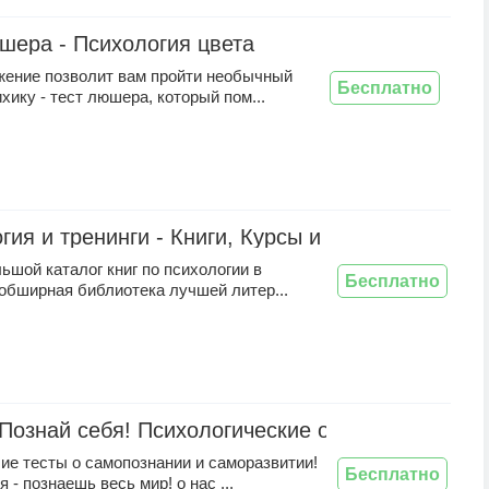
шера - Психология цвета
жение позволит вам пройти необычный
Бесплатно
ихику - тест люшера, который пом...
гия и тренинги - Книги, Курсы и Аудиокниги
шой каталог книг по психологии в
Бесплатно
- обширная библиотека лучшей литер...
 Познай себя! Психологические опросники про лю
е тесты о самопознании и саморазвитии!
Бесплатно
 - познаешь весь мир! о нас ...