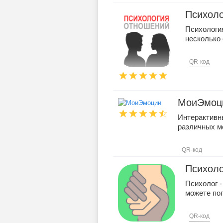
Психоло
Психология
несколько 
QR-код
МоиЭмоц
Интерактивн
различных м
QR-код
Психоло
Психолог -
можете поп
QR-код