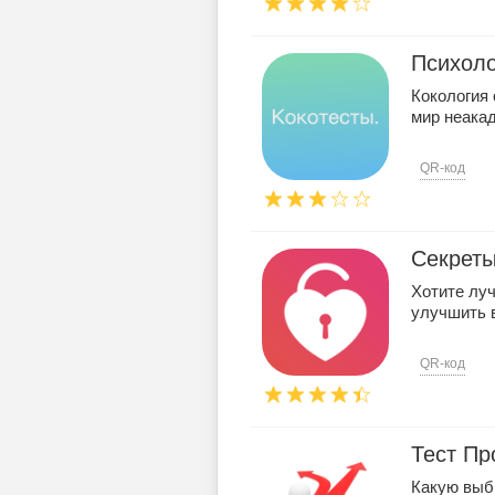
Психоло
Кокология 
мир неакад
QR-код
Секреты
Хотите луч
улучшить 
QR-код
Тест Пр
Какую выб