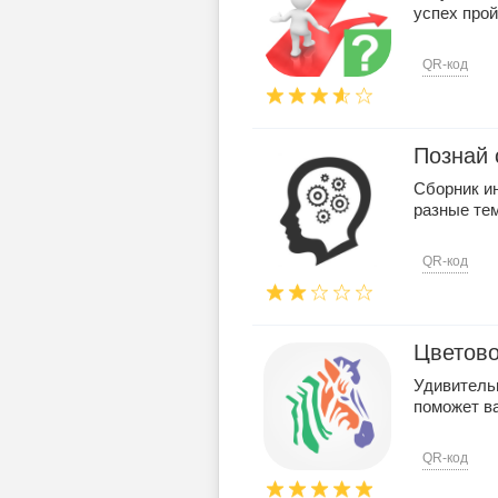
успех пройд
QR-код
Познай 
Сборник и
разные те
QR-код
Цветово
Удивительн
поможет ва
QR-код