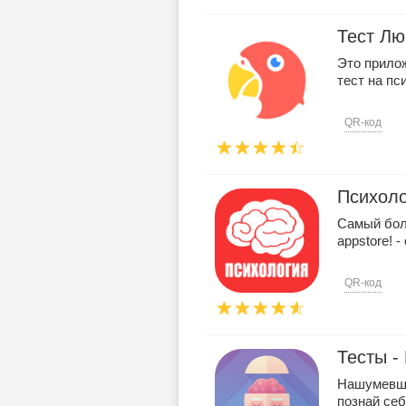
Тест Лю
Это прило
тест на пс
QR-код
Психоло
Самый боль
appstore! 
QR-код
Тесты -
Нашумевши
познай себя