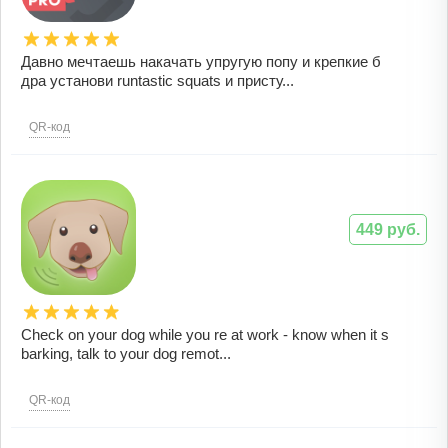
Давно мечтаешь накачать упругую попу и крепкие б
дра установи runtastic squats и присту...
QR-код
449 руб.
Check on your dog while you re at work - know when it s
barking, talk to your dog remot...
QR-код