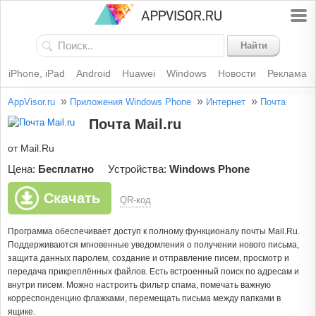
Найти
iPhone, iPad
Android
Huawei
Windows
Новости
Реклама
»
»
»
AppVisor.ru
Приложения Windows Phone
Интернет
Почта
Почта Mail.ru
от Mail.Ru
Цена:
Бесплатно
Устройства:
Windows Phone
Скачать
QR-код
Программа обеспечивает доступ к полному функционалу почты Mail.Ru.
Поддерживаются мгновенные уведомления о получении нового письма,
защита данных паролем, создание и отправление писем, просмотр и
передача прикреплённых файлов. Есть встроенный поиск по адресам и
внутри писем. Можно настроить фильтр спама, помечать важную
корреспонденцию флажками, перемещать письма между папками в
ящике.