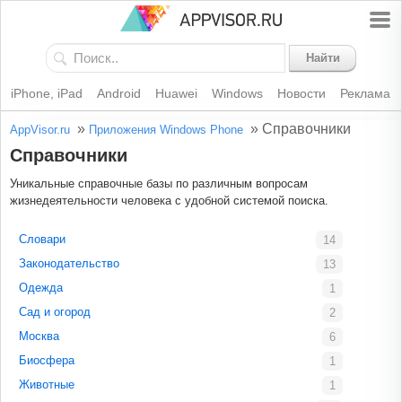
Найти
iPhone, iPad
Android
Huawei
Windows
Новости
Реклама
»
»
Справочники
AppVisor.ru
Приложения Windows Phone
Справочники
Уникальные справочные базы по различным вопросам
жизнедеятельности человека с удобной системой поиска.
Словари
14
Законодательство
13
Одежда
1
Сад и огород
2
Москва
6
Биосфера
1
Животные
1