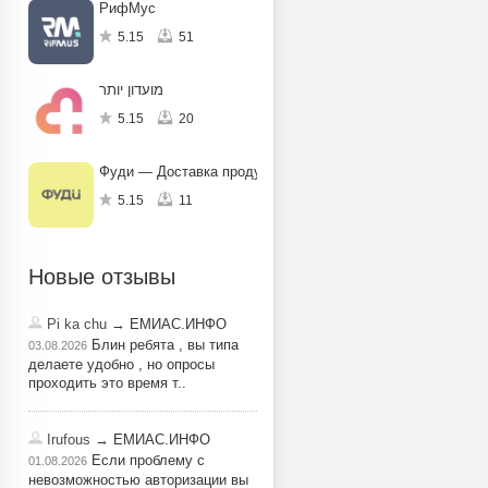
РифМус
5.15
51
מועדון יותר
5.15
20
Фуди — Доставка продуктов, еды
5.15
11
Новые отзывы
Pi ka chu
→ ЕМИАС.ИНФО
Блин ребята , вы типа
03.08.2026
делаете удобно , но опросы
проходить это время т..
Irufous
→ ЕМИАС.ИНФО
Если проблему с
01.08.2026
невозможностью авторизации вы