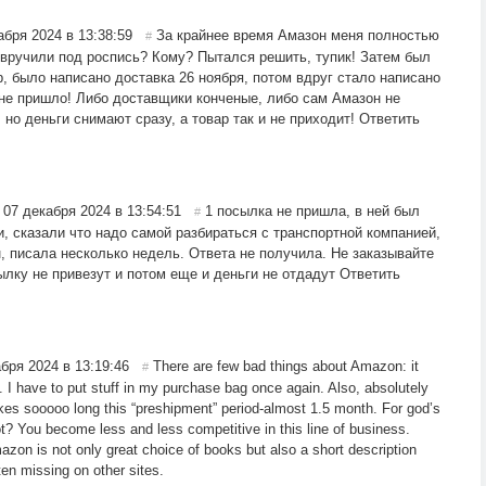
абря 2024 в 13:38:59
За крайнее время Амазон меня полностью
#
 вручили под роспись? Кому? Пытался решить, тупик! Затем был
b, было написано доставка 26 ноября, потом вдруг стало написано
и не пришло! Либо доставщики конченые, либо сам Амазон не
 но деньги снимают сразу, а товар так и не приходит!
Ответить
,
07 декабря 2024 в 13:54:51
1 посылка не пришла, в ней был
#
и, сказали что надо самой разбираться с транспортной компанией,
, писала несколько недель. Ответа не получила. Не заказывайте
ылку не привезут и потом еще и деньги не отдадут
Ответить
бря 2024 в 13:19:46
There are few bad things about Amazon: it
#
 I have to put stuff in my purchase bag once again. Also, absolutely
kes sooooo long this “preshipment” period-almost 1.5 month. For god’s
ot? You become less and less competitive in this line of business.
zon is not only great choice of books but also a short description
ten missing on other sites.