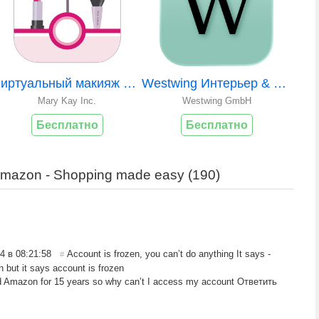
Виртуальный макияж Mary Kay®
Westwing Интерьер & Дизайн
Mary Kay Inc.
Westwing GmbH
Бесплатно
Бесплатно
azon - Shopping made easy (
190
)
4 в 08:21:58
Account is frozen, you can’t do anything It says -
#
n but it says account is frozen
and Amazon for 15 years so why can’t I access my account
Ответить