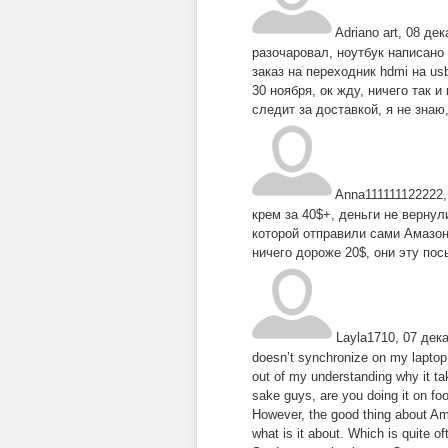
Adriano art
,
08 дек
разочаровал, ноутбук написано
заказ на переходник hdmi на us
30 ноября, ок жду, ничего так 
следит за доставкой, я не знаю,
Anna111111122222
крем за 40$+, деньги не вернул
которой отправили сами Амазон
ничего дороже 20$, они эту пос
Layla1710
,
07 дека
doesn’t synchronize on my laptop.
out of my understanding why it ta
sake guys, are you doing it on fo
However, the good thing about Ama
what is it about. Which is quite of