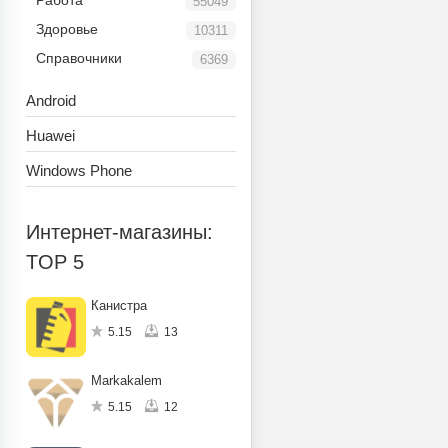
Работа
55049
Здоровье
10311
Справочники
6369
Android
Huawei
Windows Phone
Интернет-магазины:
TOP 5
Канистра
5.15
13
Markakalem
5.15
12