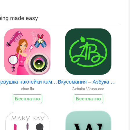
ping made easy
Девушка наклейки камеры - редактор коллаж фото
Вкусомания – Азбука Вкуса
zhao liu
Azbuka Vkusa ooo
Бесплатно
Бесплатно