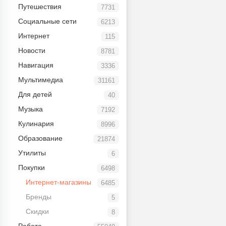
Путешествия
7731
Социальные сети
6213
Интернет
115
Новости
8781
Навигация
3336
Мультимедиа
31161
Для детей
40
Музыка
7192
Кулинария
8996
Образование
21874
Утилиты
6
Покупки
6498
Интернет-магазины
6485
Бренды
5
Скидки
8