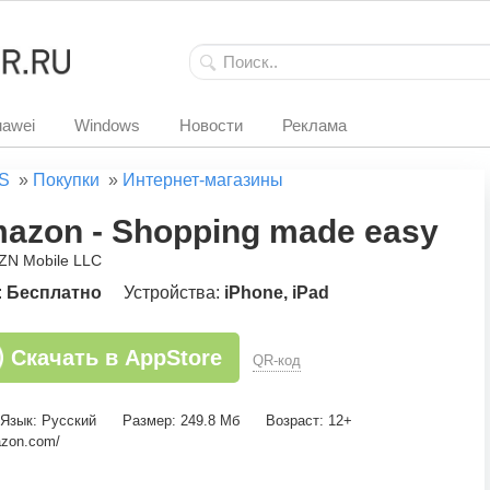
awei
Windows
Новости
Реклама
S
»
Покупки
»
Интернет-магазины
azon - Shopping made easy
ZN Mobile LLC
:
Бесплатно
Устройства:
iPhone, iPad
Скачать в AppStore
QR-код
Язык: Русский
Размер: 249.8 Мб
Возраст: 12+
azon.com/