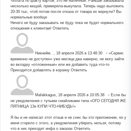
-оплата по факту картой, это не наличные. Раньше заказывала
несколько вещей, примеряла-выкупала. Теперь надо выложить
20-30 тыс, чтоб потом после отказа от товара их вернули? Вы
нормальные вообще
Ничего не буду заказывать не буду пока не будет нормального
отношения к клиентам!
Ответить
Никнейм. .
,
18 апреля 2026 в 13:48:30
«Сервис
#
временно не доступен» уже месяца два наверно, не могу зайти
во вкладку «отложенные» или же добавить туда что-то
Приходится добавлять в корзину
Ответить
Mafakkagus
,
18 апреля 2026 в 10:05:38
Если бы
#
не уведомления с тупыми смайликами типа «ОГО СЕГОДНЯ ЖЕ
ПЯТНИЦА 13е КУПИ ЧТО-НИБУДЬ!️»
Я бы и не написал этот отзыв и не снес бы это приложение, но у
меня сгорело с этого, а уведомления убирать нельзя, потому
что в них приходит инфа о заказах
Ответить