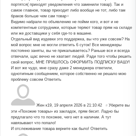
портятся( приходят уведомления что заменили товар). Так и
самое главное, товар приходит либо вообще не тот, либо там
браков больше чем сам товар‍♀️
Видимо набрали по объявлению не пойми кого, и вот и не
компетентные сотрудники, которые теряют товар прям на складе
или же доставщики у себя где-то в машине.
Отдельный вид издевки это поддержка, вы что уже совсем? На
мой вопрос мне не могли ответить 6 суток! Все менеджеры
постоянно заняты, вы че прикалываетесь? Раньше все и всегда
отвечали, щас вечно не хватает людей. Ради того чтобы решить
свой вопрос, МНЕ ПРИШЛОСЬ ОФОРМИТЬ ПОДПИСКУ ВАШУ!
И вот же чудо, мне сразу даже 2 менеджера ответили,
однотипным сообщением, которое собственно не решало мою
проблему совсем
Ответить
Жен к19
,
19 апреля 2026 в 21:10:42
Уберите вы
#
эти «Похожие товары» из закладок, прям бесит. Ладно бы
предлагало что то похожее, чего нет в наличии. А тут
навязывают что попало!
И отслеживание товара верните как было!
Ответить