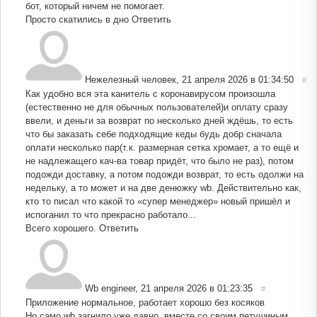
бот, который ничем не помогает.
Просто скатились в дно
Ответить
Нежелезный человек
,
21 апреля 2026 в 01:34:50
#
Как удобно вся эта канитель с коронавирусом произошла
(естественно не для обычных пользователей)и оплату сразу
ввели, и деньги за возврат по несколько дней ждёшь, то есть
что бы заказать себе подходящие кеды будь добр сначала
оплати несколько пар(т.к. размерная сетка хромает, а то ещё и
не надлежащего кач-ва товар придёт, что было не раз), потом
подожди доставку, а потом подожди возврат, то есть одолжи на
недельку, а то может и на две денюжку wb. Действительно как,
кто то писал что какой то «супер менеджер» новый пришёл и
испоганил то что прекрасно работало...
Всего хорошего.
Ответить
Wb engineer
,
21 апреля 2026 в 01:23:35
#
Приложение нормальное, работает хорошо без косяков
Но само wb загнило уже давно, вместе со своим петушиным