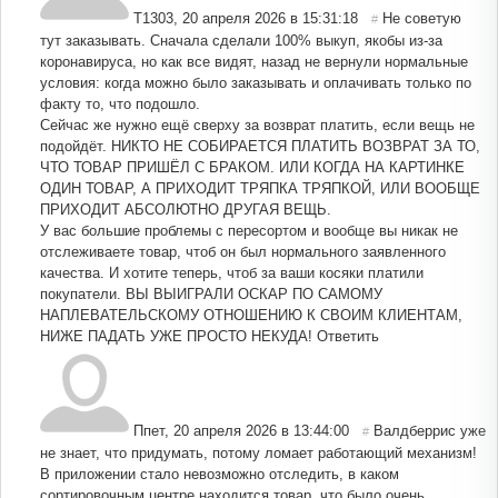
Т1303
,
20 апреля 2026 в 15:31:18
Не советую
#
тут заказывать. Сначала сделали 100% выкуп, якобы из-за
коронавируса, но как все видят, назад не вернули нормальные
условия: когда можно было заказывать и оплачивать только по
факту то, что подошло.
Сейчас же нужно ещё сверху за возврат платить, если вещь не
подойдёт. НИКТО НЕ СОБИРАЕТСЯ ПЛАТИТЬ ВОЗВРАТ ЗА ТО,
ЧТО ТОВАР ПРИШЁЛ С БРАКОМ. ИЛИ КОГДА НА КАРТИНКЕ
ОДИН ТОВАР, А ПРИХОДИТ ТРЯПКА ТРЯПКОЙ, ИЛИ ВООБЩЕ
ПРИХОДИТ АБСОЛЮТНО ДРУГАЯ ВЕЩЬ.
У вас большие проблемы с пересортом и вообще вы никак не
отслеживаете товар, чтоб он был нормального заявленного
качества. И хотите теперь, чтоб за ваши косяки платили
покупатели. ВЫ ВЫИГРАЛИ ОСКАР ПО САМОМУ
НАПЛЕВАТЕЛЬСКОМУ ОТНОШЕНИЮ К СВОИМ КЛИЕНТАМ,
НИЖЕ ПАДАТЬ УЖЕ ПРОСТО НЕКУДА!
Ответить
Ппет
,
20 апреля 2026 в 13:44:00
Валдберрис уже
#
не знает, что придумать, потому ломает работающий механизм!
В приложении стало невозможно отследить, в каком
сортировочным центре находится товар, что было очень