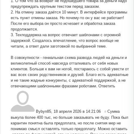
1. О том что за возврат не подошедшего товара за деньги надо
предупреждать крупным текстом перед заказом.
2. На отмену заказа даётся 10 минут. В интерфейсе программы
есть пункт отмены заказа. Но почему-то он у вас не работает!
После его выбора он просто исчезает и обработка заказа
продолжается.
3. Техподдержка на вопрос отвечает шаблонами с огромной
задержкой. Создалось впечатление, что вопрос вообще не
читали, а ответ дали заготовкой по выбранной теме.
В совокупности - гениальная схема развода людей на деньги и
великолепный способ навсегда отталкивать от себя новых
клиентов. Больше к вам ни ногой, постараюсь с собой увести от
вас всех своих родственников и друзей. Благо есть адекватные
и не такие жадные конкуренты, с адекватной поддержкой, а не
отвечающими шаблонными фразами роботами.
Ответить
Bybyn85
,
18 апреля 2026 в 14:21:06
Сумма
#
выкупа более 400 тыс, но больше заказывать не буду. Пока был
карантин понятна была предоплата, но после снятия мер не
понимаю смысл оставлять только предоплату. Можно оставить