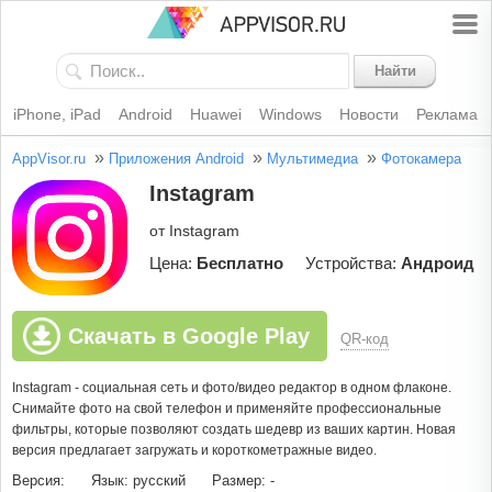
Найти
iPhone, iPad
Android
Huawei
Windows
Новости
Реклама
»
»
»
AppVisor.ru
Приложения Android
Мультимедиа
Фотокамера
Instagram
от Instagram
Цена:
Бесплатно
Устройства:
Андроид
Скачать в Google Play
QR-код
Instagram - социальная сеть и фото/видео редактор в одном флаконе.
Снимайте фото на свой телефон и применяйте профессиональные
фильтры, которые позволяют создать шедевр из ваших картин. Новая
версия предлагает загружать и короткометражные видео.
Версия:
Язык: русский
Размер: -