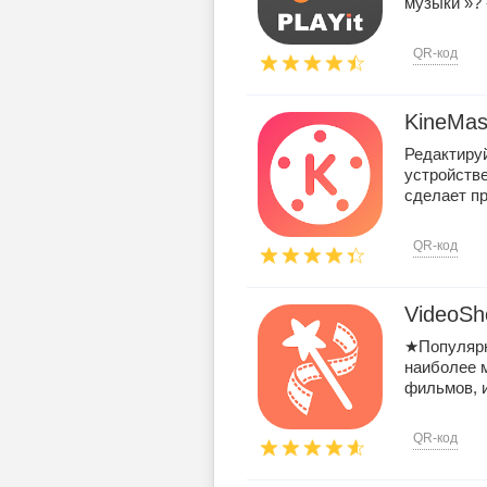
музыки »? «
QR-код
KineMas
Редактируй
устройстве
сделает пр
QR-код
VideoSh
★Популярн
наиболее 
фильмов, и 
QR-код