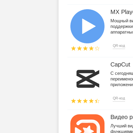
MX Play
Мощный ви
поддержки
аппаратным
QR-код
CapCut
С сегодня
переименов
приложени 
QR-код
Видео р
Лучший ви
функциями