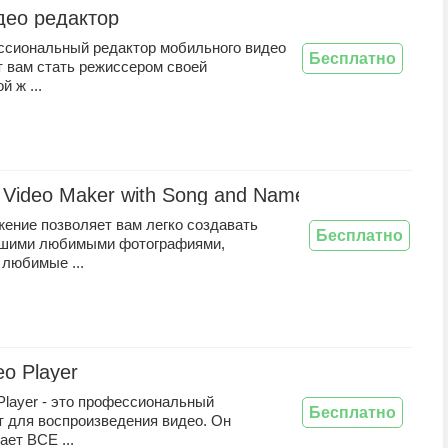
део редактор
ссиональный редактор мобильного видео
Бесплатно
т вам стать режиссером своей
й ж ...
y Video Maker with Song and Name
ение позволяет вам легко создавать
Бесплатно
ашими любимыми фотографиями,
 любимые ...
eo Player
 Player - это профессиональный
Бесплатно
т для воспроизведения видео. Он
ет ВСЕ ...