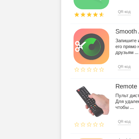
QR-код
Smooth 
Запишите и
его прямо 
друзьям ...
QR-код
Remote 
Пульт дис
Для удале
чтобы ...
QR-код