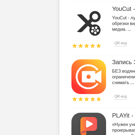
YouCut 
YouCut - 
обрезки ви
медиа. ...
QR-код
Запись 
БЕЗ водяно
ограничени
снимать ...
QR-код
PLAYit -
«Нужен ун
проигрыват