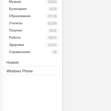
Музыка
22463
Кулинария
4279
Образование
37176
Утилиты
61259
Покупки
8101
Работа
79072
Здоровье
12415
Справочники
29
Huawei
Windows Phone