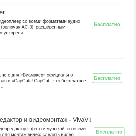
er
деоплеер со всеми форматами аудио
Бесплатно
 (включая AC-3), расширенным
 ускорени ...
шнего дня «Виамакер» официально
Бесплатно
ан в «CapCut»! CapCut - это бесплатное
...
едактор и видеомонтаж - VivaVideo
деоредактор с фото и музыкой, со всеми
Бесплатно
 для монтаж видео: сделать видео,