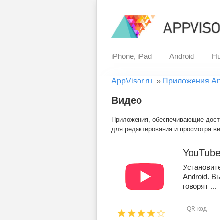
iPhone, iPad
Android
Hu
AppVisor.ru
»
Приложения An
Видео
Приложения, обеспечивающие досту
для редактирования и просмотра в
YouTub
Установит
Android. В
говорят ...
QR-код