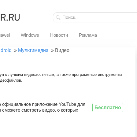
awei
Windows
Новости
Реклама
droid
»
Мультимедиа
»
Видео
п к лучшим видеохостингам, а также программные инструменты
идеофайлов.
e
е официальное приложение YouTube для
Бесплатно
ы сможете смотреть видео, о которых