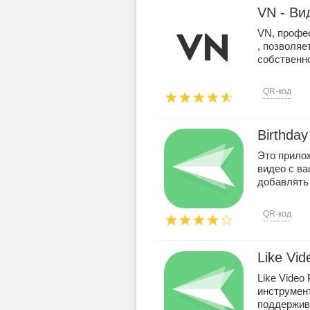
VN - Ви
VN, профе
, позволяе
собственно
QR-код
Birthda
Это прилож
видео с в
добавлять
QR-код
Like Vid
Like Video
инструмен
поддержива