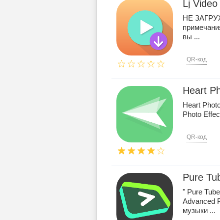
Lj Vide
НЕ ЗАГРУЖ
примечания
вы ...
QR-код
Heart Ph
Heart Phot
Photo Effec
QR-код
Pure Tu
" Pure Tub
Advanced 
музыки ...