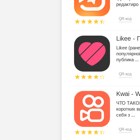
редактиро .
QR-код
Likee -
Likee (ран
популярно
публика ...
QR-код
Kwai - W
ЧТО ТАКОЕ
коротких в
себя з ...
QR-код