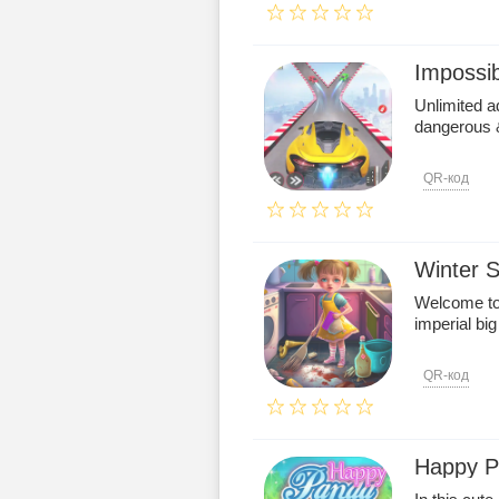
Impossi
Unlimited a
dangerous &
QR-код
Winter 
Welcome to 
imperial bi
QR-код
Happy Pa