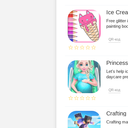
Ice Crea
Free glitte
painting boo
QR-код
Princes
Let's help 
daycare p
QR-код
Crafting
Crafting ma