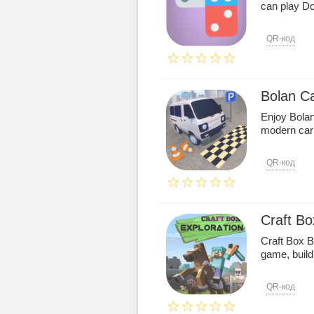
can play D
QR-код
Bolan C
Enjoy Bolan
modern car
QR-код
Craft Bo
Craft Box B
game, buildi
QR-код