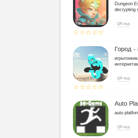
Dungeon Esc
decrypting 
QR-код
Город -
игрыгонки
интернета
QR-код
Auto Pla
auto platfor
QR-код