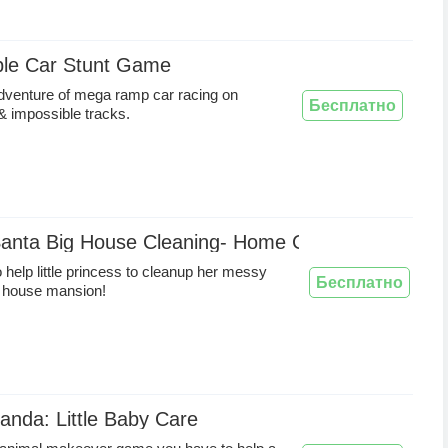
ble Car Stunt Game
dventure of mega ramp car racing on
Бесплатно
 impossible tracks.
Santa Big House Cleaning- Home Cleaning
help little princess to cleanup her messy
Бесплатно
g house mansion!
nda: Little Baby Care