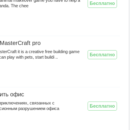
e animal makeover game you have to help a
Бесплатно
 panda. The chee
 MasterCraft pro
terCraft it is a creative free building game
Бесплатно
n play with pets, start buildi ..
ить офис
приключениях, связанных с
Бесплатно
сионным разрушением офиса