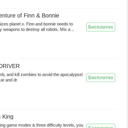
nture of Finn & Bonnie
izes planet x. Finn and bonnie needs to
Бесплатно
y weapons to destroy all robots. Mix a ..
DRIVER
imb, and kill zombies to avoid the apocalypse!
Бесплатно
car and dr
 King
ting game modes & three difficulty levels, you