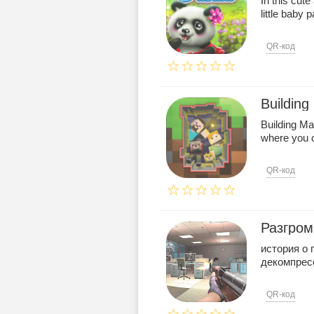
In this cut
little baby
QR-код
Building
Building Mas
where you ca
QR-код
Разгром
история о 
декомпрес
QR-код