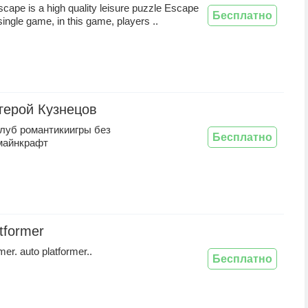
ape is a high quality leisure puzzle Escape
Бесплатно
single game, in this game, players ..
 герой Кузнецов
клуб романтикиигры без
Бесплатно
майнкрафт
tformer
mer. auto platformer..
Бесплатно