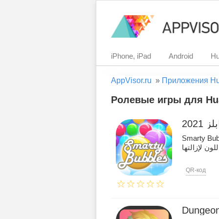
iPhone, iPad
Android
Hu
AppVisor.ru
»
Приложения H
Ролевые игры для Hua
2021
Smarty Bubbles ثالية لجميع الأعمار
QR-код
Dungeon