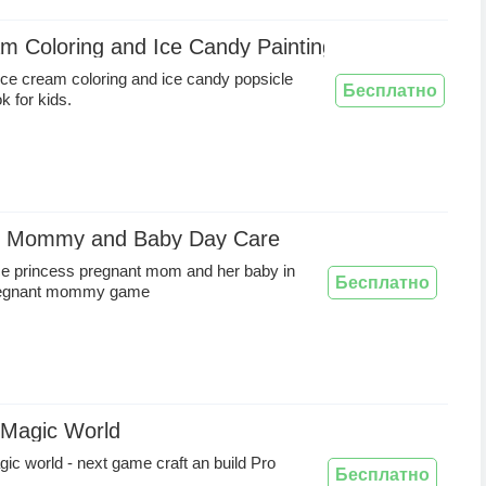
m Coloring and Ice Candy Painting Book
r ice cream coloring and ice candy popsicle
Бесплатно
k for kids.
s Mommy and Baby Day Care
ice princess pregnant mom and her baby in
Бесплатно
regnant mommy game
 Magic World
gic world - next game craft an build Pro
Бесплатно