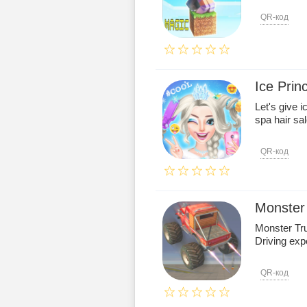
QR-код
Ice Prin
Let's give 
spa hair s
QR-код
Monster
Monster Tru
Driving expe
QR-код