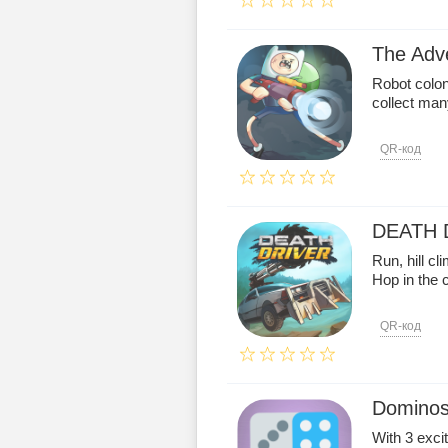
The Adve
Robot colon
collect man
QR-код
DEATH 
Run, hill cl
Hop in the 
QR-код
Dominos
With 3 exci