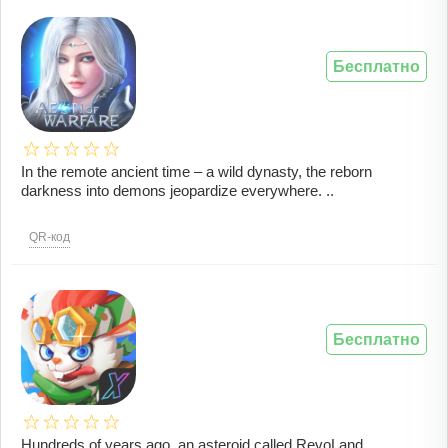
Бесплатно
In the remote ancient time – a wild dynasty, the reborn
darkness into demons jeopardize everywhere. ..
QR-код
Бесплатно
Hundreds of years ago, an asteroid called RevoLand