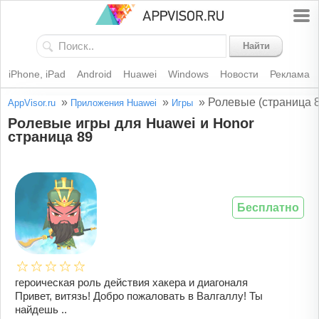
Найти
iPhone, iPad
Android
Huawei
Windows
Новости
Реклама
»
»
»
Ролевые (страница 8
AppVisor.ru
Приложения Huawei
Игры
Ролевые игры для Huawei и Honor
страница 89
Бесплатно
героическая роль действия хакера и диагоналя
Привет, витязь! Добро пожаловать в Валгаллу! Ты
найдешь ..