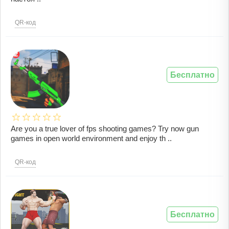
QR-код
Бесплатно
Are you a true lover of fps shooting games? Try now gun
games in open world environment and enjoy th ..
QR-код
Бесплатно