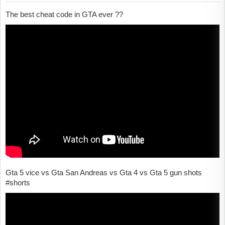
The best cheat code in GTA ever ??
Gta 5 vice vs Gta San Andreas vs Gta 4 vs Gta 5 gun shots
#shorts