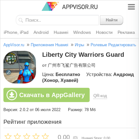
Найти
iPhone, iPad
Android
Huawei
Windows
Новости
Реклама
»
»
»
AppVisor.ru
Приложения Huawei
Игры
Ролевые
Редактировать
Liberty City Warriors Guard
от 广州市飞鲨广告有限公司
Цена:
Бесплатно
Устройства:
Андроид
(Хонор, Хуавей)
Скачать в AppGallery
QR-код
Версия: 2.0.2 от 06 июля 2022
Размер: 78 Мб
Рейтинг приложения
0.00
(0)
Huawei Store: 0.00