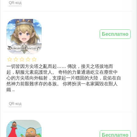
QR-код
Бесплатно
一切皆因方尖塔之亂而起…… 傳說，接天之塔拔地而
起，馴服元素庇護世人。 奇特的力量通過屹立在塵世中
心的方尖塔向外輻射，支撐起一片穩固的大陸，庇佑在自
然神力前艱難求存的各族。 你將扮演一名家園毀在獸人
鐵 ..
QR-код
Бесплатно