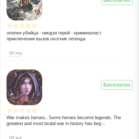
Бесплатно
эпопея убийца - ниндзя герой - криминалист
приключения вызов охотник легенда
QR-код
Бесплатно
War makes heroes.. Some heroes become legends. The
greatest and most brutal war in history has beg ..
QR-код