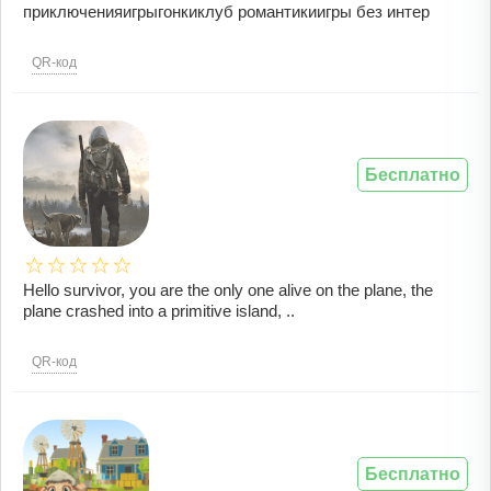
приключенияигрыгонкиклуб романтикиигры без интер
QR-код
Бесплатно
Hello survivor, you are the only one alive on the plane, the
plane crashed into a primitive island, ..
QR-код
Бесплатно