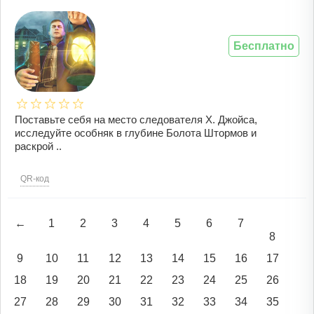
Бесплатно
Поставьте себя на место следователя Х. Джойса,
исследуйте особняк в глубине Болота Штормов и
раскрой ..
QR-код
←
1
2
3
4
5
6
7
8
9
10
11
12
13
14
15
16
17
18
19
20
21
22
23
24
25
26
27
28
29
30
31
32
33
34
35