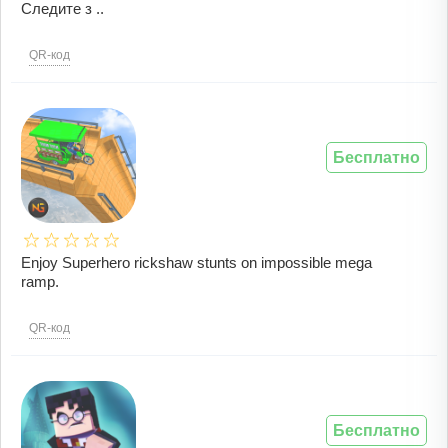
Следите з ..
QR-код
Бесплатно
Enjoy Superhero rickshaw stunts on impossible mega
ramp.
QR-код
Бесплатно