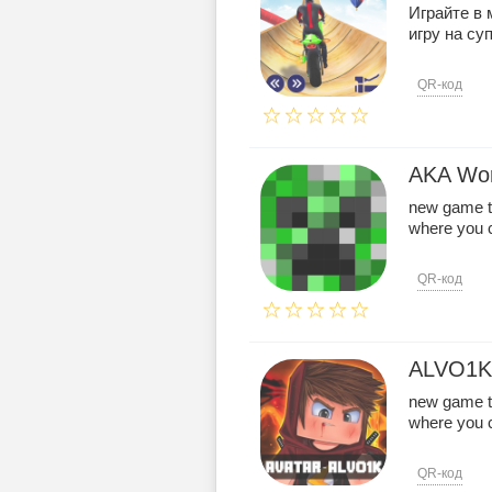
Играйте в 
игру на су
QR-код
AKA Wor
new game t
where you ca
QR-код
ALVO1K
new game t
where you ca
QR-код