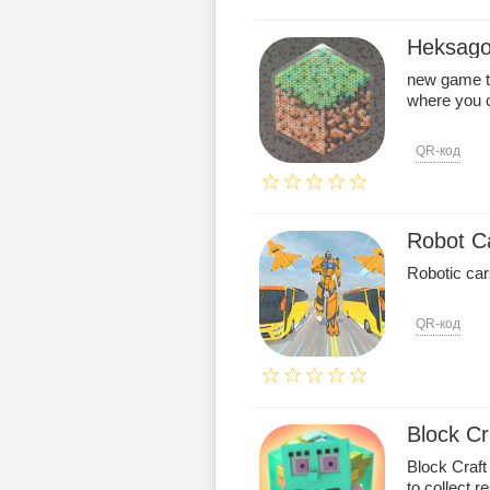
Heksago
new game t
where you ca
QR-код
Robot C
Robotic car
QR-код
Block C
Block Craft
to collect r