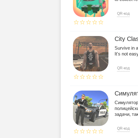
QR-код
City Cla
Survive in a
It's not easy
QR-код
Симуля
Симулятор
полицейск
задачи, так
QR-код