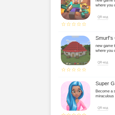
new game t
where you ca
QR-код
Smurf's 
new game t
where you ca
QR-код
Super Gi
Become a su
miraculous 
QR-код