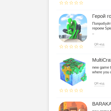
Герой г
Попробуйте
героем Spi
..
QR-код
MultiCra
new game t
where you ca
QR-код
BARAK