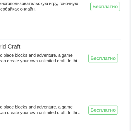
многопользовательскую игру, гоночную
Бесплатно
пербайках онлайн,
ld Craft
o place blocks and adventure. a game
Бесплатно
n create your own unlimited craft. In thi ..
o place blocks and adventure. a game
Бесплатно
n create your own unlimited craft. In thi ..