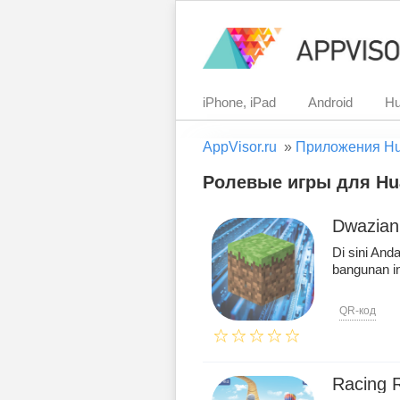
iPhone, iPad
Android
Hu
AppVisor.ru
»
Приложения H
Ролевые игры для Hua
Dwazian 
Di sini And
bangunan in
QR-код
Racing 