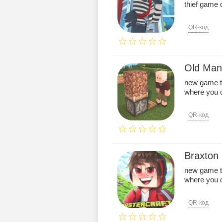
thief game 
QR-код
Old Man'
new game t
where you ca
QR-код
Braxton 
new game t
where you ca
QR-код