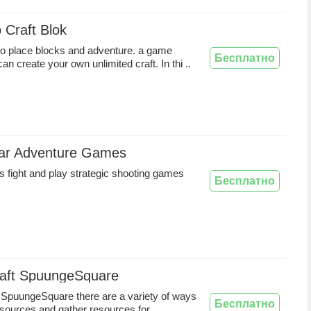
 Craft Blok
o place blocks and adventure. a game
Бесплатно
n create your own unlimited craft. In thi ..
ar Adventure Games
s fight and play strategic shooting games
Бесплатно
raft SpuungeSquare
 SpuungeSquare there are a variety of ways
Бесплатно
esources and gather resources for ..