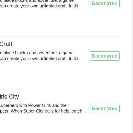
o place blocks and adventure. a game
Бесплатно
n create your own unlimited craft. In thi ..
Craft
o place blocks and adventure. a game
Бесплатно
n create your own unlimited craft. In thi ..
rls City
perhero with Power Girls and their
Бесплатно
pets! When Super City calls for help, catch ..