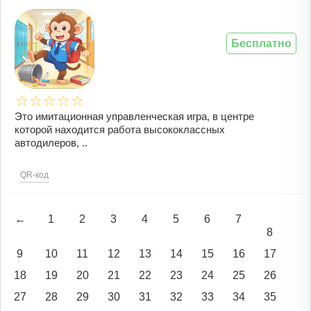
Бесплатно
Это имитационная управленческая игра, в центре
которой находится работа высококлассных
автодилеров, ..
QR-код
←
1
2
3
4
5
6
7
8
9
10
11
12
13
14
15
16
17
18
19
20
21
22
23
24
25
26
27
28
29
30
31
32
33
34
35