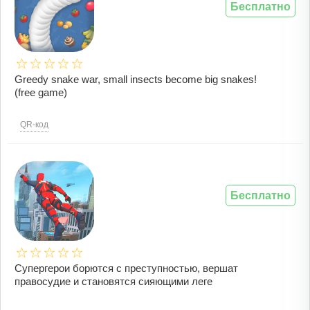
Бесплатно
Greedy snake war, small insects become big snakes!
(free game)
QR-код
Бесплатно
Супергерои борются с преступностью, вершат
правосудие и становятся сияющими леге