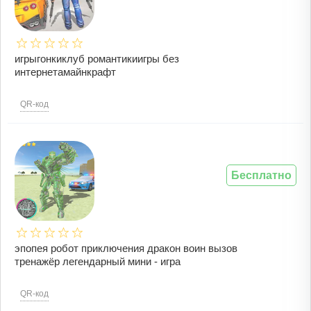
игрыгонкиклуб романтикиигры без
интернетамайнкрафт
QR-код
Бесплатно
эпопея робот приключения дракон воин вызов
тренажёр легендарный мини - игра
QR-код