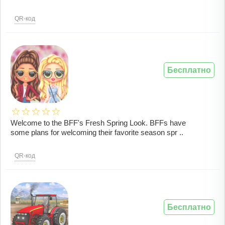
QR-код
Бесплатно
Welcome to the BFF's Fresh Spring Look. BFFs have
some plans for welcoming their favorite season spr ..
QR-код
Бесплатно