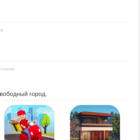
ов
ы ссылки
свободный город.