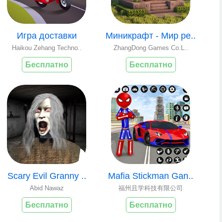
Игра доставки
Миникрафт - Мир ре..
Haikou Zehang Techno..
ZhangDong Games Co.L..
Бесплатно
Бесплатно
Scary Evil Granny ..
Mafia Stickman Gan..
Abid Nawaz
福州且学科技有限公司
Бесплатно
Бесплатно