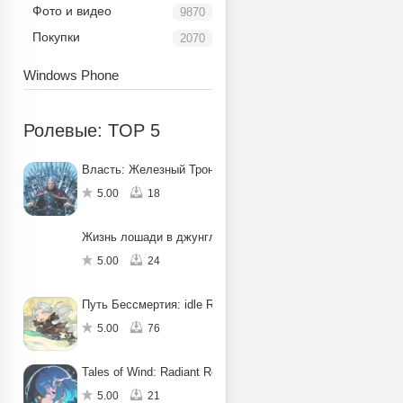
Фото и видео
9870
Покупки
2070
Windows Phone
Ролевые: TOP 5
Власть: Железный Трон
5.00
18
Жизнь лошади в джунглях: квест
5.00
24
Путь Бессмертия: idle RPG
5.00
76
Tales of Wind: Radiant Rebirth
5.00
21