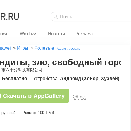
awei
Windows
Новости
Реклама
uawei
»
Игры
»
Ролевые
Редактировать
ндиты, зло, свободный город
深圳市六十分科技有限公司
:
Бесплатно
Устройства:
Андроид (Хонор, Хуавей)
Скачать в AppGallery
QR-код
: русский
Размер: 109.1 Мб