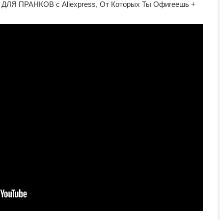
 ПРАНКОВ с Aliexpress, От Которых Ты Офигеешь +