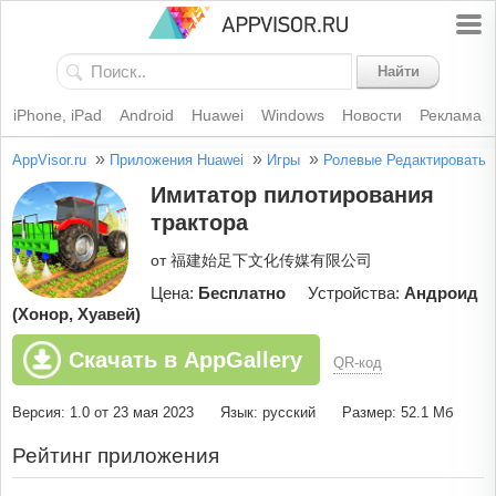
Найти
iPhone, iPad
Android
Huawei
Windows
Новости
Реклама
»
»
»
AppVisor.ru
Приложения Huawei
Игры
Ролевые
Редактировать
Имитатор пилотирования
трактора
от 福建始足下文化传媒有限公司
Цена:
Бесплатно
Устройства:
Андроид
(Хонор, Хуавей)
Скачать в AppGallery
QR-код
Версия: 1.0 от 23 мая 2023
Язык: русский
Размер: 52.1 Мб
Рейтинг приложения