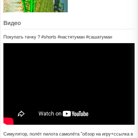
Видео
Покупать тачку ? #shorts #настятуман #сашатуман
Симулятор, полёт пилота самолёта "обзор на игру+ссылка в