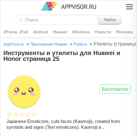
Найти
iPhone, iPad
Android
Huawei
Windows
Новости
Реклама
»
»
»
Утилиты (страница
AppVisor.ru
Приложения Huawei
Работа
Инструменты и утилиты для Huawei и
Honor страница 25
Бесплатно
Japanese Emoticons, cute faces (Kaomoji), created from
symbols and signs (Text emoticons). Kaomoji a ..