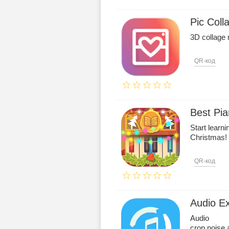
Pic Coll
3D collage 
QR-код
Best Pi
Start learn
Christmas!
QR-код
Audio Ex
Audio
crop,noise,