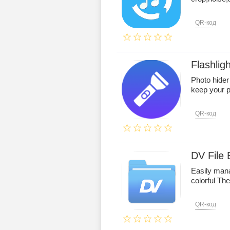
QR-код
Flashlig
Photo hider
keep your p
QR-код
DV File 
Easily mana
colorful T
QR-код