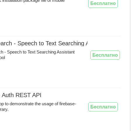
installation package file of mobile
Бесплатно
arch - Speech to Text Searching Assistant
h - Speech to Text Searching Assistant
Бесплатно
ool
e Auth REST API
p to demonstrate the usage of firebase-
Бесплатно
rary.