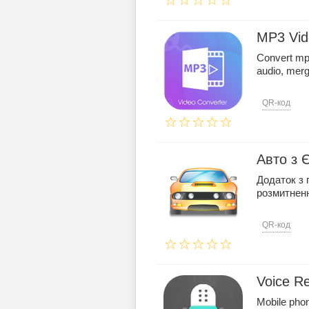
MP3 Vid
Convert mp4
audio, merg
QR-код
Авто з 
Додаток з 
розмитнен
QR-код
Voice R
Mobile phone