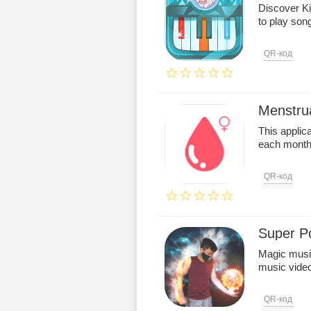
Discover Ki
to play son
QR-код
Menstrua
This applic
each month
QR-код
Super Po
Magic musi
music video
QR-код