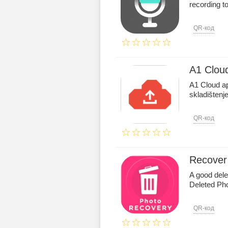
recording t
QR-код
A1 Clou
A1 Cloud a
skladištenj
QR-код
Recover
A good dele
Deleted Ph
QR-код