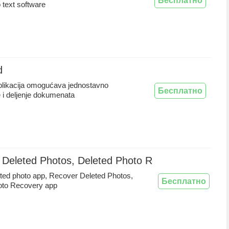
Бесплатно
o text software
d
plikacija omogućava jednostavno
Бесплатно
e i deljenje dokumenata
 Deleted Photos, Deleted Photo Recovery
ted photo app, Recover Deleted Photos,
Бесплатно
oto Recovery app