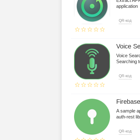
Extract APK 
application
QR-код
Voice Se
Voice Searc
Searching t
QR-код
Firebas
A sample ap
auth-rest lib
QR-код