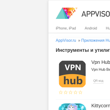
iPhone, iPad
Android
Hu
AppVisor.ru
»
Приложения H
Инструменты и утилит
Vpn Hub
Vpn Hub Be
QR-код
Kittycor