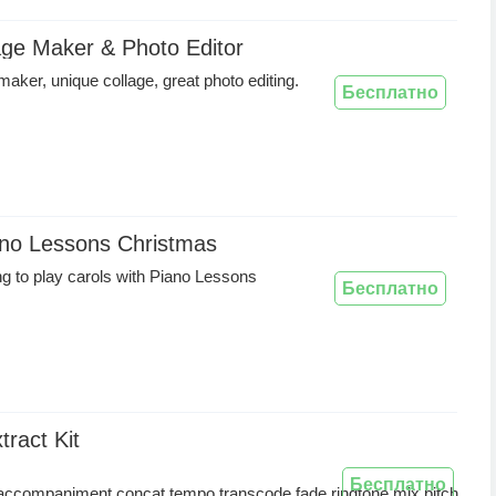
age Maker & Photo Editor
maker, unique collage, great photo editing.
Бесплатно
ano Lessons Christmas
ing to play carols with Piano Lessons
Бесплатно
tract Kit
Бесплатно
accompaniment,concat,tempo,transcode,fade,ringtone,mix,pitch