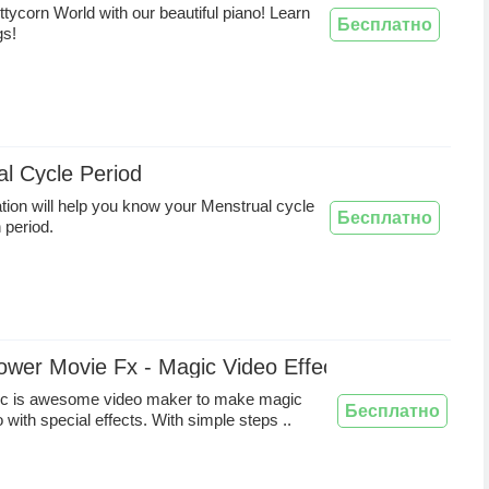
ttycorn World with our beautiful piano! Learn
Бесплатно
gs!
l Cycle Period
ation will help you know your Menstrual cycle
Бесплатно
 period.
wer Movie Fx - Magic Video Effects
c is awesome video maker to make magic
Бесплатно
 with special effects. With simple steps ..