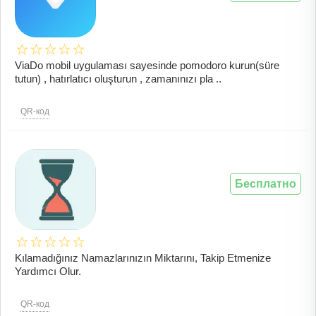
ViaDo mobil uygulaması sayesinde pomodoro kurun(süre
tutun) , hatırlatıcı oluşturun , zamanınızı pla ..
QR-код
Бесплатно
Kılamadığınız Namazlarınızın Miktarını, Takip Etmenize
Yardımcı Olur.
QR-код