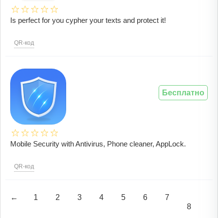
Is perfect for you cypher your texts and protect it!
QR-код
Бесплатно
Mobile Security with Antivirus, Phone cleaner, AppLock.
QR-код
←
1
2
3
4
5
6
7
8