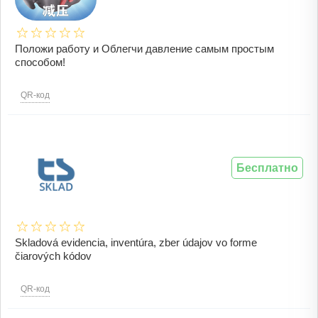
Положи работу и Облегчи давление самым простым
способом!
QR-код
Бесплатно
Skladová evidencia, inventúra, zber údajov vo forme
čiarových kódov
QR-код