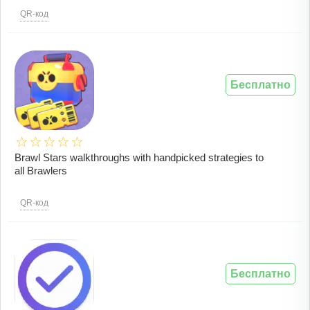
QR-код
Бесплатно
Brawl Stars walkthroughs with handpicked strategies to
all Brawlers
QR-код
Бесплатно