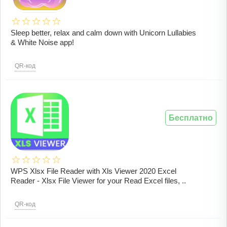
Sleep better, relax and calm down with Unicorn Lullabies
& White Noise app!
QR-код
Бесплатно
WPS Xlsx File Reader with Xls Viewer 2020 Excel
Reader - Xlsx File Viewer for your Read Excel files, ..
QR-код