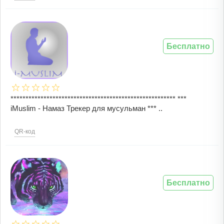
Бесплатно
******************************************************* ***
iMuslim - Намаз Трекер для мусульман *** ..
QR-код
Бесплатно