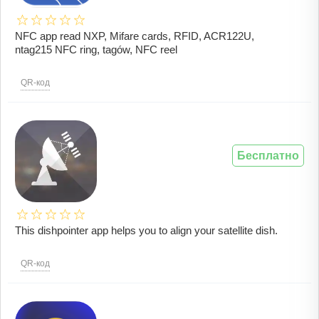
NFC app read NXP, Mifare cards, RFID, ACR122U,
ntag215 NFC ring, tagów, NFC reel
QR-код
Бесплатно
This dishpointer app helps you to align your satellite dish.
QR-код