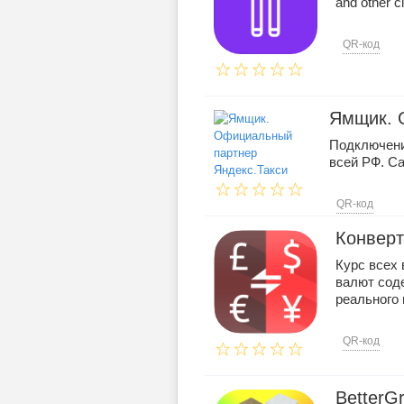
and other c
QR-код
Ямщик. 
Подключени
всей РФ. С
QR-код
Конверт
Курс всех 
валют сод
реального в
QR-код
BetterG