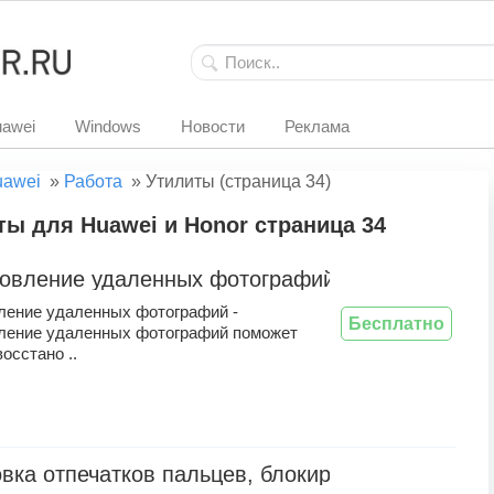
awei
Windows
Новости
Реклама
uawei
»
Работа
»
Утилиты (страница 34)
ы для Huawei и Honor страница 34
овление удаленных фотографий
ление удаленных фотографий -
Бесплатно
ление удаленных фотографий поможет
восстано ..
вка отпечатков пальцев, блокировка рисунка