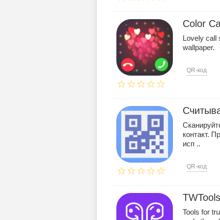
Color Ca
Lovely call
wallpaper.
QR-код
Считыва
Сканируйте
контакт. П
исп ..
QR-код
TWTools 
Tools for t