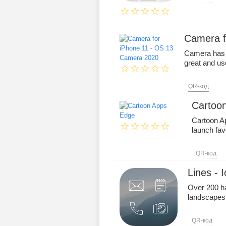
Camera f
Camera has s
great and us
QR-код
Cartoo
Cartoon A
launch fav
QR-код
Lines - 
Over 200 ha
landscapes 
QR-код