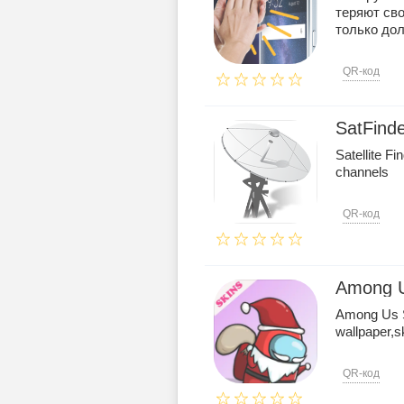
теряют сво
только дол
QR-код
SatFind
Satellite Fin
channels
QR-код
Among U
Among Us S
wallpaper,s
QR-код