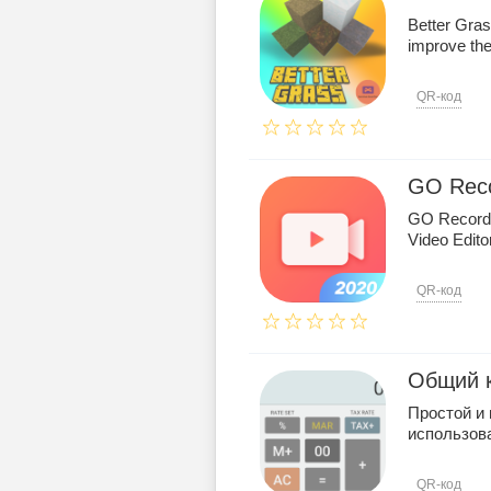
Better Gras
improve the
QR-код
GO Reco
GO Recorde
Video Edito
QR-код
Общий 
Простой и
использов
QR-код