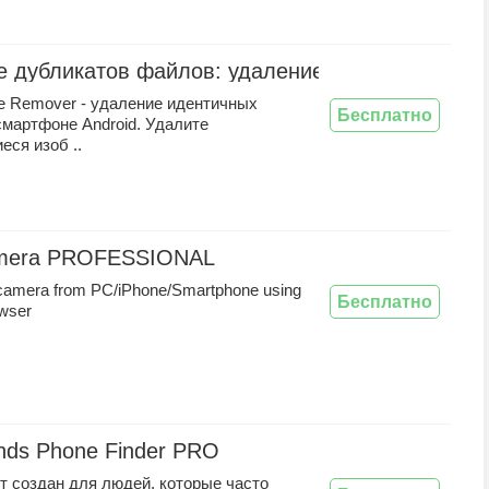
е дубликатов файлов: удаление фотографий и 
ile Remover - удаление идентичных
Бесплатно
смартфоне Android. Удалите
ся изоб ..
mera PROFESSIONAL
amera from PC/iPhone/Smartphone using
Бесплатно
owser
nds Phone Finder PRO
т создан для людей, которые часто