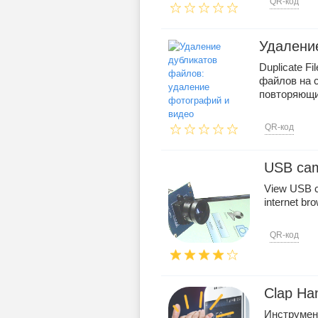
QR-код
Удалени
Duplicate F
файлов на 
повторяющие
QR-код
USB ca
View USB c
internet br
QR-код
Clap Ha
Инструмен