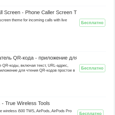
ll Screen - Phone Caller Screen Themes
 screen theme for incoming calls with live
Бесплатно
тель QR-кода - приложение для сканирования
 QR-коды, включая текст, URL-адрес,
Бесплатно
риложение для чтения QR-кодов простое в
- True Wireless Tools
rue wireless i500 TWS, AirPods, AirPods Pro
Бесплатно