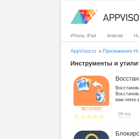
iPhone, iPad
Android
Hu
AppVisor.ru
»
Приложения H
Инструменты и утилит
Восстан
Восстанов
Восстанов
вам легко 
QR-код
Блокиро