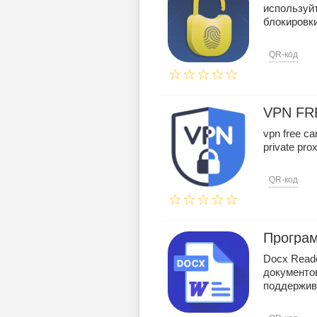
используйт
блокировк
QR-код
VPN FR
vpn free ca
private pro
QR-код
Програм
Docx Reade
документо
поддержива