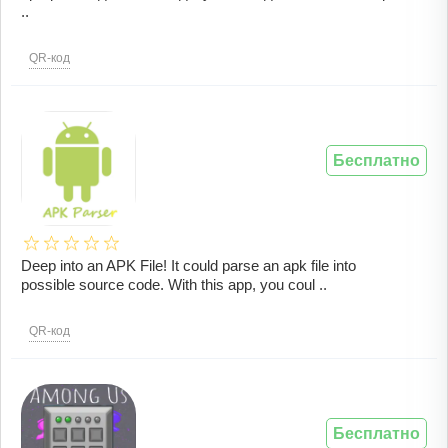
..
QR-код
Бесплатно
Deep into an APK File! It could parse an apk file into
possible source code. With this app, you coul ..
QR-код
Бесплатно