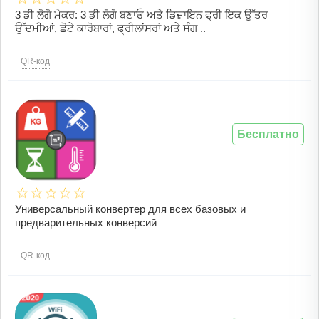
3 ਡੀ ਲੋਗੋ ਮੇਕਰ: 3 ਡੀ ਲੋਗੋ ਬਣਾਓ ਅਤੇ ਡਿਜ਼ਾਇਨ ਫ੍ਰੀ ਇਕ ਉੱਤਰ
ਉੱਦਮੀਆਂ, ਛੋਟੇ ਕਾਰੋਬਾਰਾਂ, ਫ੍ਰੀਲਾਂਸਰਾਂ ਅਤੇ ਸੰਗ ..
QR-код
Бесплатно
Универсальный конвертер для всех базовых и
предварительных конверсий
QR-код