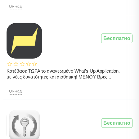
QR-код
Бесплатно
Κατέβασε ΤΩΡΑ το ανανεωμένο What’s Up Application,
με νέες δυνατότητες και αισθητική! ΜΕΝΟΥ Βρες ..
QR-код
Бесплатно