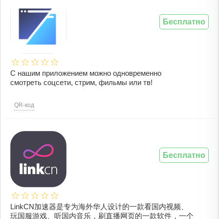
Бесплатно
С нашим приложением можно одновременно
смотреть соцсети, стрим, фильмы или тв!
QR-код
Бесплатно
LinkCN加速器是专为海外华人设计的一款看国内视频、
玩国服游戏、听国内音乐，刷直播网页的一款软件，一个