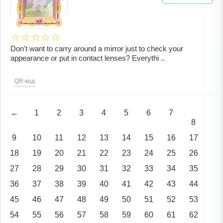
Don't want to carry around a mirror just to check your
appearance or put in contact lenses? Everythi ..
QR-код
←
1
2
3
4
5
6
7
8
9
10
11
12
13
14
15
16
17
18
19
20
21
22
23
24
25
26
27
28
29
30
31
32
33
34
35
36
37
38
39
40
41
42
43
44
45
46
47
48
49
50
51
52
53
54
55
56
57
58
59
60
61
62