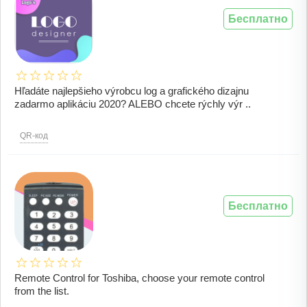
Бесплатно
Hľadáte najlepšieho výrobcu log a grafického dizajnu
zadarmo aplikáciu 2020? ALEBO chcete rýchly výr ..
QR-код
Бесплатно
Remote Control for Toshiba, choose your remote control
from the list.