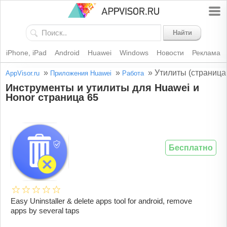
Найти
iPhone, iPad
Android
Huawei
Windows
Новости
Реклама
»
»
»
Утилиты (страница
AppVisor.ru
Приложения Huawei
Работа
Инструменты и утилиты для Huawei и
Honor страница 65
Бесплатно
Easy Uninstaller & delete apps tool for android, remove
apps by several taps