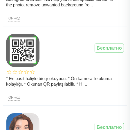
the photo, remove unwanted background fro ..
QR-код
Бесплатно
* En basit haliyle bir qr okuyucu. * Ön kamera ile okuma
kolaylığı. * Okunan QR paylaşılabilir. * Hı ..
QR-код
Бесплатно