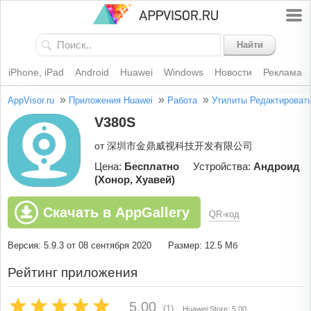
Найти
iPhone, iPad
Android
Huawei
Windows
Новости
Реклама
»
»
»
AppVisor.ru
Приложения Huawei
Работа
Утилиты
Редактироват
V380S
от 深圳市金鼎威视科技开发有限公司
Цена:
Бесплатно
Устройства:
Андроид
(Хонор, Хуавей)
Скачать в AppGallery
QR-код
Версия: 5.9.3 от 08 сентября 2020
Размер: 12.5 Мб
Рейтинг приложения
5.00
(1)
Huawei Store: 5.00