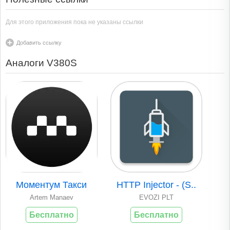
Для этого приложения пока не указаны ссылки
Добавить ссылку
Аналоги V380S
Моментум Такси
HTTP Injector - (S..
Artem Manaev
EVOZI PLT
Бесплатно
Бесплатно