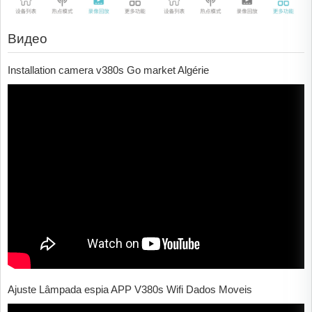
Видео
Installation camera v380s Go market Algérie
Ajuste Lâmpada espia APP V380s Wifi Dados Moveis