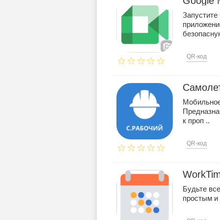
Google 
Запустите 
приложени
безопасную
QR-код
Самоле
Мобильное
Предназна
к проп ..
QR-код
WorkTim
Будьте все
простым и