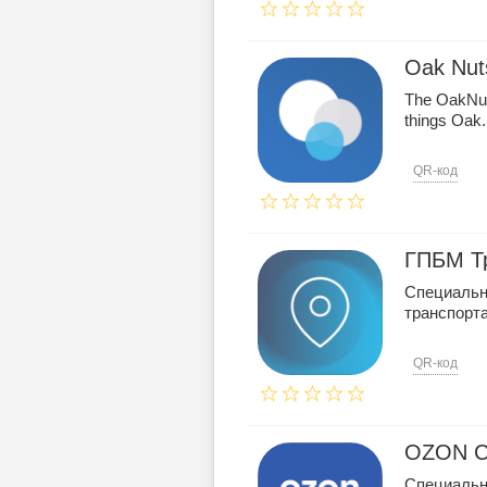
Oak Nuts
The OakNuts
things Oak.
QR-код
ГПБМ Т
Специальн
транспорт
QR-код
OZON C
Специальн