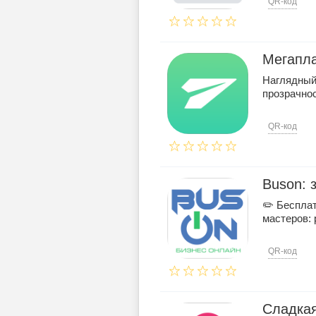
QR-код
Мегапла
Наглядный
прозрачнос
QR-код
Buson: 
✏️ Беспла
мастеров: 
QR-код
Сладкая