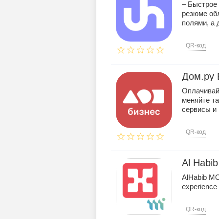
– Быстрое
резюме об
полями, а 
QR-код
Дом.ру 
Оплачивай
меняйте т
сервисы и 
QR-код
Al Hab
AlHabib MO
experience 
QR-код