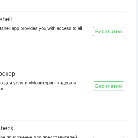
hell
hell app provides you with access to all
Бесплатно
рекер
о для услуги «Мониторинг кадров и
Бесплатно
а»
heck
ое приложение для представителей