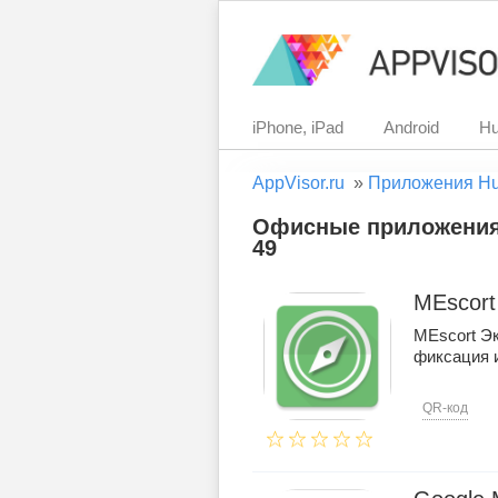
iPhone, iPad
Android
Hu
AppVisor.ru
»
Приложения H
Офисные приложения 
49
MEscort
MEscort Э
фиксация 
QR-код