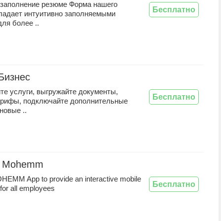
 заполнение резюме Форма нашего
Бесплатно
ладает интуитивно заполняемыми
для более ..
Бизнес
те услуги, выгружайте документы,
Бесплатно
арифы, подключайте дополнительные
новые ..
ib Mohemm
HEMM App to provide an interactive mobile
Бесплатно
for all employees