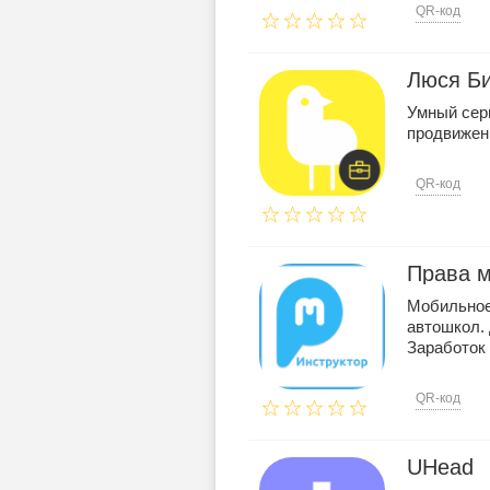
QR-код
Люся Б
Умный сер
продвижени
QR-код
Права м
Мобильное
автошкол. 
Заработок 
QR-код
UHead