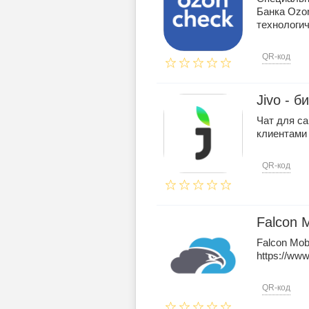
Банка Ozo
технологич
QR-код
Jivo - 
Чат для са
клиентами 
QR-код
Falcon M
Falcon Mobi
https://www
QR-код