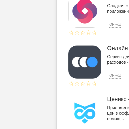
Сладкая ж
приложение
QR-код
Онлайн 
Сервис для
расходов 
QR-код
Ценикс 
Приложени
цен в офф
помощ ..