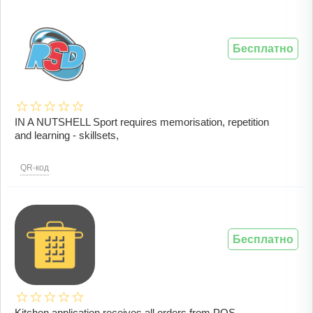
Бесплатно
IN A NUTSHELL Sport requires memorisation, repetition
and learning - skillsets,
QR-код
Бесплатно
Kitchen application receives all orders from POS