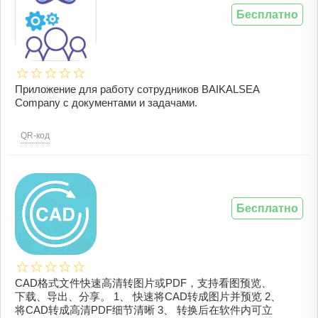
Бесплатно
Приложение для работу сотрудников BAIKALSEA
Company с документами и задачами.
QR-код
Бесплатно
CAD格式文件快速高清转图片或PDF，支持看图预览、
下载、导出、分享。 1、 快速将CAD转成图片并预览 2、
将CAD转成高清PDF细节清晰 3、 转换后在软件内可立