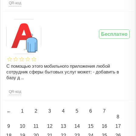
QR-код
Бесплатно
С помощью этого мобильного приложения любой
сотрудник сферы бытовых услуг может: - добавить в
базу д ..
QR-код
←
1
2
3
4
5
6
7
8
9
10
11
12
13
14
15
16
17
18
19
20
21
22
23
24
25
26