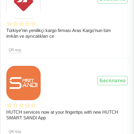
Türkiye’nin yenilikçi kargo firması Aras Kargo’nun tüm
imkân ve ayrıcalıkları ce
QR-код
Бесплатно
HUTCH services now at your fingertips with new HUTCH
SMART SANDI App
QR-код