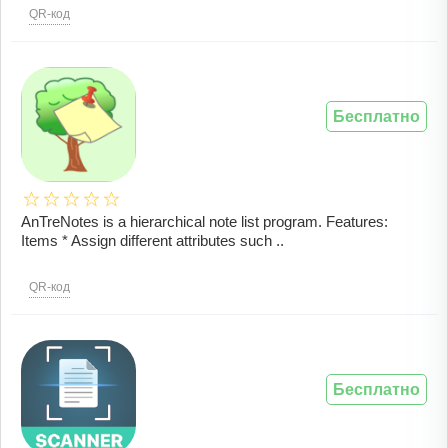
QR-код
Бесплатно
AnTreNotes is a hierarchical note list program. Features:
Items * Assign different attributes such ..
QR-код
Бесплатно