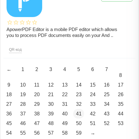
ApowerPDF Editor is a mobile PDF editor which allows
you to process PDF documents easily on your And ..
QR-код
←
1
2
3
4
5
6
7
8
9
10
11
12
13
14
15
16
17
18
19
20
21
22
23
24
25
26
27
28
29
30
31
32
33
34
35
36
37
38
39
40
41
42
43
44
45
46
47
48
49
50
51
52
53
54
55
56
57
58
59
→