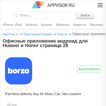
Найти
iPhone, iPad
Android
Huawei
Windows
Новости
Реклама
»
»
»
Офисные приложен
AppVisor.ru
Приложения Huawei
Работа
Офисные приложения андроид для
Huawei и Honor страница 28
Бесплатно
Part-time delivery boy for Moto, Car, Van couriers
QR-код