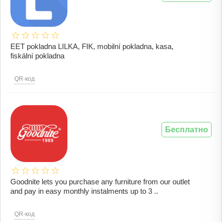
EET pokladna LILKA, FIK, mobilní pokladna, kasa,
fiskální pokladna
QR-код
Бесплатно
Goodnite lets you purchase any furniture from our outlet
and pay in easy monthly instalments up to 3 ..
QR-код