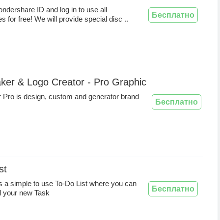
ndershare ID and log in to use all
Бесплатно
ies for free! We will provide special disc ..
er & Logo Creator - Pro Graphic Design - Brand 
Pro is design, custom and generator brand
Бесплатно
st
is a simple to use To-Do List where you can
Бесплатно
d your new Task