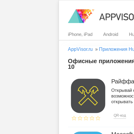
iPhone, iPad
Android
Hu
AppVisor.ru
»
Приложения H
Офисные приложения 
10
Райффа
Открывай 
возможнос
открывать 
QR-код