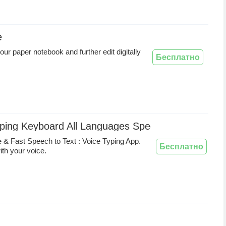
e
our paper notebook and further edit digitally
Бесплатно
ping Keyboard All Languages Speech to Text
 & Fast Speech to Text : Voice Typing App.
Бесплатно
th your voice.