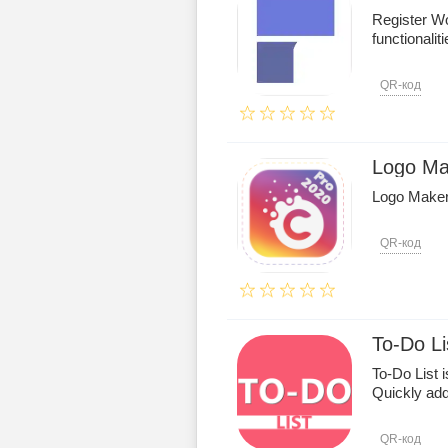
Register Wo
functionalit
QR-код
Logo Mak
Logo Maker 
QR-код
To-Do Li
To-Do List 
Quickly ad
QR-код