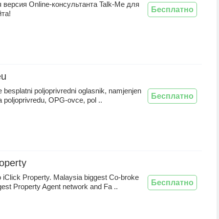
версия Online-консультанта Talk-Me для
Бесплатно
та!
eu
e besplatni poljoprivredni oglasnik, namjenjen
Бесплатно
a poljoprivredu, OPG-ovce, pol ..
roperty
iClick Property. Malaysia biggest Co-broke
Бесплатно
rgest Property Agent network and Fa ..