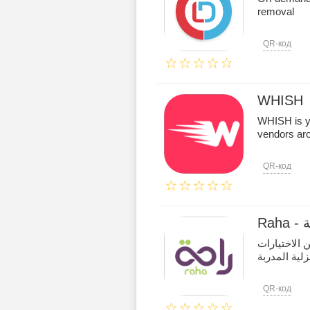
removal
QR-код
WHISH
WHISH is yo
vendors aro
QR-код
Ra
الاختيارات
زلية المدربة
QR-код