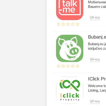
Мобильная 
Вашего сай
QR-код
Bubanj.
Bubanj.eu j
isključivo z
QR-код
IClick P
Welcome to 
Listing, La
QR-код