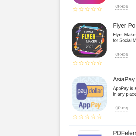
QR-код
Flyer Po
Flyer Maker
for Social 
QR-код
AsiaPay
AppPay is a
in any plac
QR-код
PDFele