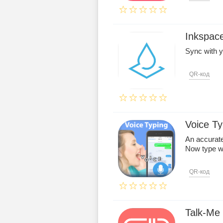
Inkspac
Sync with y
QR-код
Voice Ty
An accurate
Now type wi
QR-код
Talk-Me