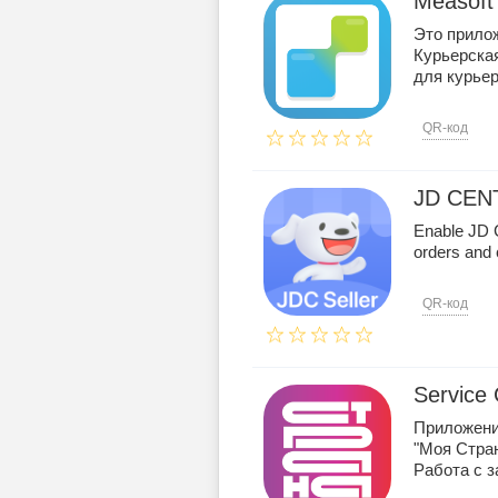
Measoft
Это прило
Курьерская
для курьеро
QR-код
JD CENT
Enable JD 
orders and 
QR-код
Service
Приложени
"Моя Стра
Работа с за