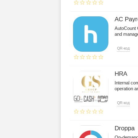
AC Payro
AutoCount C
and manager
QR-код
HRA
Internal co
operation an
QR-код
Droppa
On-demand m