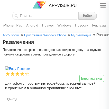
Найти
iPhone, iPad
Android
Huawei
Windows
Новости
Реклама
»
»
»
Развл
AppVisor.ru
Приложения Windows Phone
Мультимедиа
Развлечения
Приложения, которые превосходно разнообразят досуг на отдыхе,
помогут скоротать время, проведенное в дороге.
Бесплатно
Диктофон с простым интерфейсом, историей записей
и хранением в облачном хранилище SkyDrive
QR-код