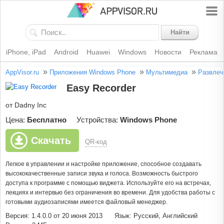
Найти
iPhone, iPad
Android
Huawei
Windows
Новости
Реклама
»
»
»
AppVisor.ru
Приложения Windows Phone
Мультимедиа
Развлеч
Easy Recorder
от Dadny Inc
Цена:
Бесплатно
Устройства:
Windows Phone
Скачать
QR-код
Легкое в управлении и настройке приложение, способное создавать
высококачественные записи звука и голоса. Возможность быстрого
доступа к программе с помощью виджета. Используйте его на встречах,
лекциях и интервью без ограничения во времени. Для удобства работы с
готовыми аудиозаписями имеется файловый менеджер.
Версия: 1.4.0.0 от 20 июня 2013
Язык: Русский, Английский