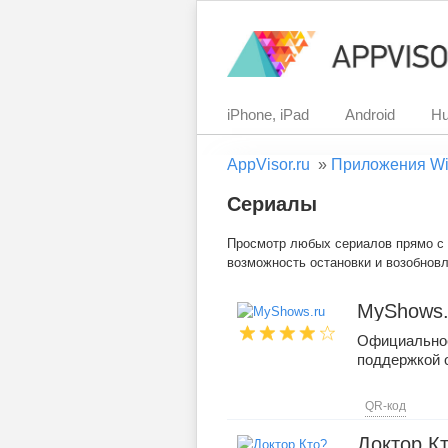
iPhone, iPad
Android
Hu
AppVisor.ru
»
Приложения Wi
Сериалы
Просмотр любых сериалов прямо с 
возможность остановки и возобнов
MyShows.
Официальное
поддержкой 
QR-код
Доктор К