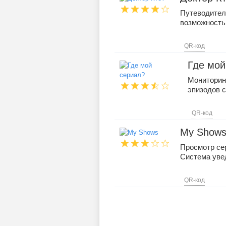
Путеводитель
возможность
QR-код
Где мой
Мониторин
эпизодов 
QR-код
My Show
Просмотр се
Система уве
QR-код