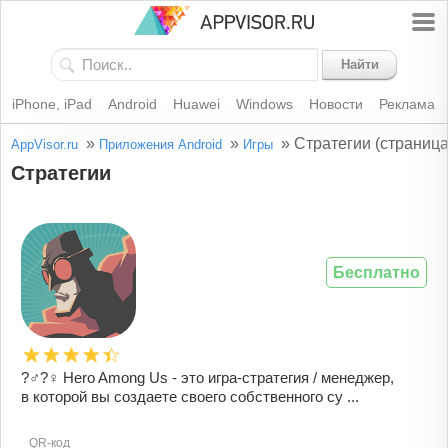
Найти
iPhone, iPad
Android
Huawei
Windows
Новости
Реклама
»
»
»
Стратегии (страница
AppVisor.ru
Приложения Android
Игры
Стратегии
Бесплатно
?‍♂️?‍♀️ Hero Among Us - это игра-стратегия / менеджер,
в которой вы создаете своего собственного су ...
QR-код